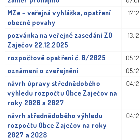
07.0
MZe - veřejná vyhláška, opatření
17.1
obecné povahy
pozvánka na veřejné zasedání ZO
13.1
Zaječov 22.12.2025
rozpočtové opatření č. 6/2025
05.1
oznámení o zveřejnění
05.1
návrh úpravy střednědobého
04.1
výhledu rozpočtu Obce Zaječov na
roky 2026 a 2027
návrh střednědobého výhledu
04.1
rozpočtu Obce Zaječov na roky
2027 a 2028