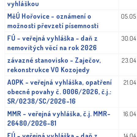
vyhláškou
MěÚ Hořovice - oznámení o
05.05
možnosti převzetí písemnosti
FÚ - veřejná vyhláška - daň z
30.04
nemovitých věcí na rok 2026
závazné stanovisko - Zaječov,
23.04
rekonstrukce VO Kozojedy
AOPK - veřejná vyhláška, opatření
21.0
obecné povahy č. 0006/2026, č.j.:
SR/0238/SC/2026-16
MMR - veřejná vyhláška, č.j. MMR-
16.0
26480/2026-81
FÚ - veřejná vyhláška - daň z
14.0