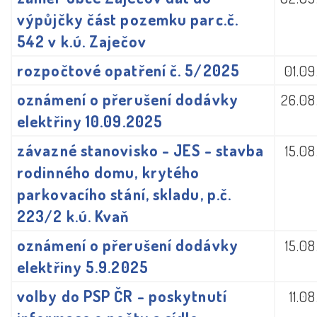
výpůjčky část pozemku parc.č.
542 v k.ú. Zaječov
rozpočtové opatření č. 5/2025
01.0
oznámení o přerušení dodávky
26.08
elektřiny 10.09.2025
závazné stanovisko - JES - stavba
15.0
rodinného domu, krytého
parkovacího stání, skladu, p.č.
223/2 k.ú. Kvaň
oznámení o přerušení dodávky
15.0
elektřiny 5.9.2025
volby do PSP ČR - poskytnutí
11.0