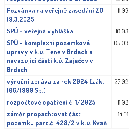
Pozvánka na veřejné zasedání ZO
11.0
19.3.2025
SPÚ - veřejná vyhláška
10.0
SPÚ - komplexní pozemkové
05.03
úpravy v k.ú. Těně v Brdech a
navazující části k.ú. Zaječov v
Brdech
výroční zpráva za rok 2024 (zák.
27.02
106/1999 Sb.)
rozpočtové opatření č. 1/2025
11.0
záměr propachtovat část
14.0
pozemku parc.č. 428/2 v k.ú. Kvaň