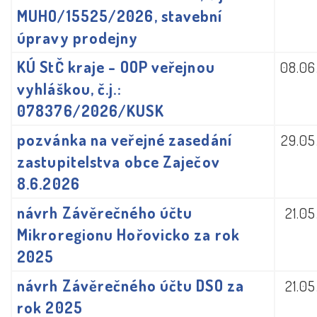
MUHO/15525/2026, stavební
úpravy prodejny
KÚ StČ kraje - OOP veřejnou
08.06
vyhláškou, č.j.:
078376/2026/KUSK
pozvánka na veřejné zasedání
29.05
zastupitelstva obce Zaječov
8.6.2026
návrh Závěrečného účtu
21.0
Mikroregionu Hořovicko za rok
2025
návrh Závěrečného účtu DSO za
21.0
rok 2025