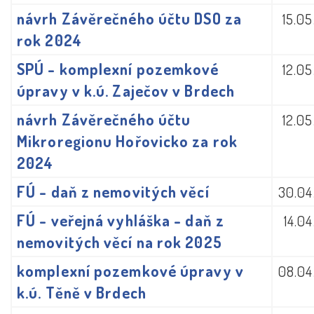
návrh Závěrečného účtu DSO za
15.0
rok 2024
SPÚ - komplexní pozemkové
12.0
úpravy v k.ú. Zaječov v Brdech
návrh Závěrečného účtu
12.0
Mikroregionu Hořovicko za rok
2024
FÚ - daň z nemovitých věcí
30.04
FÚ - veřejná vyhláška - daň z
14.0
nemovitých věcí na rok 2025
komplexní pozemkové úpravy v
08.04
k.ú. Těně v Brdech