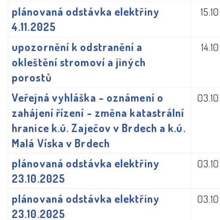
plánovaná odstávka elektřiny
15.1
4.11.2025
upozornění k odstranění a
14.1
okleštění stromoví a jiných
porostů
Veřejná vyhláška - oznámení o
03.1
zahájení řízení - změna katastrální
hranice k.ú. Zaječov v Brdech a k.ú.
Malá Víska v Brdech
plánovaná odstávka elektřiny
03.1
23.10.2025
plánovaná odstávka elektřiny
03.1
23.10.2025