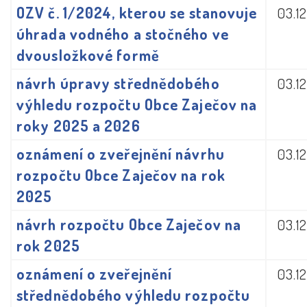
OZV č. 1/2024, kterou se stanovuje
03.1
úhrada vodného a stočného ve
dvousložkové formě
návrh úpravy střednědobého
03.1
výhledu rozpočtu Obce Zaječov na
roky 2025 a 2026
oznámení o zveřejnění návrhu
03.1
rozpočtu Obce Zaječov na rok
2025
návrh rozpočtu Obce Zaječov na
03.1
rok 2025
oznámení o zveřejnění
03.1
střednědobého výhledu rozpočtu