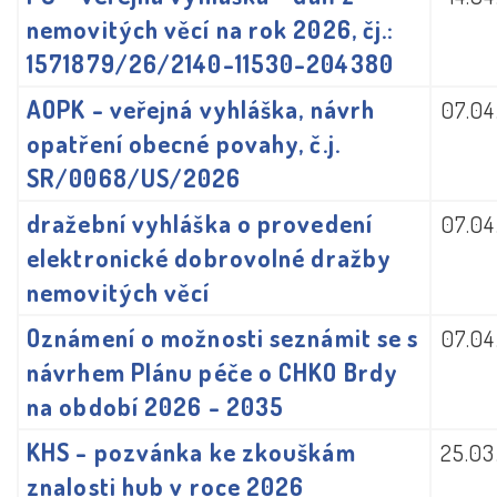
nemovitých věcí na rok 2026, čj.:
1571879/26/2140-11530-204380
AOPK - veřejná vyhláška, návrh
07.04
opatření obecné povahy, č.j.
SR/0068/US/2026
dražební vyhláška o provedení
07.04
elektronické dobrovolné dražby
nemovitých věcí
Oznámení o možnosti seznámit se s
07.04
návrhem Plánu péče o CHKO Brdy
na období 2026 - 2035
KHS - pozvánka ke zkouškám
25.03
znalosti hub v roce 2026