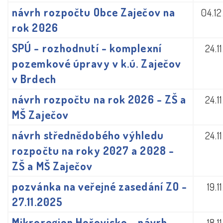
návrh rozpočtu Obce Zaječov na
04.1
rok 2026
SPÚ - rozhodnutí - komplexní
24.1
pozemkové úpravy v k.ú. Zaječov
v Brdech
návrh rozpočtu na rok 2026 - ZŠ a
24.1
MŠ Zaječov
návrh střednědobého výhledu
24.1
rozpočtu na roky 2027 a 2028 -
ZŠ a MŠ Zaječov
pozvánka na veřejné zasedání ZO -
19.1
27.11.2025
Mikroregion Hořovicko - návrh
18.1