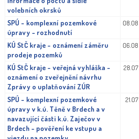
informace o počtu a sídle
volebních okrsků
SPÚ - komplexní pozemkové
08.08
úpravy - rozhodnutí
KÚ StČ kraje - oznámení záměru
06.08
prodeje pozemků
KÚ StČ kraje - veřejná vyhláška -
28.07
oznámení o zveřejnění návrhu
Zprávy o uplatňování ZÚR
SPÚ - komplexní pozemkové
21.0
úpravy v k.ú. Těně v Brdech a v
navazující části k.ú. Zaječov v
Brdech - pověření ke vstupu a
vjezdu na pozemky