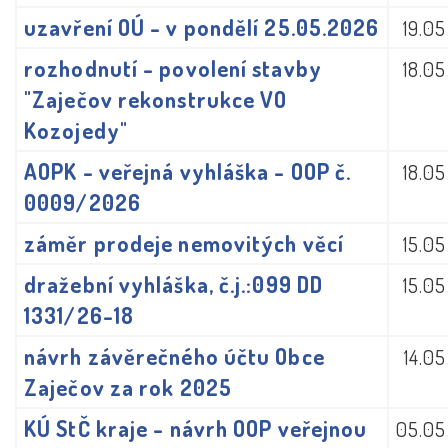
uzavření OÚ - v pondělí 25.05.2026
19.0
rozhodnutí - povolení stavby
18.0
"Zaječov rekonstrukce VO
Kozojedy"
AOPK - veřejná vyhláška - OOP č.
18.0
0009/2026
záměr prodeje nemovitých věcí
15.0
dražební vyhláška, č.j.:099 DD
15.0
1331/26-18
návrh závěrečného účtu Obce
14.0
Zaječov za rok 2025
KÚ StČ kraje - návrh OOP veřejnou
05.05