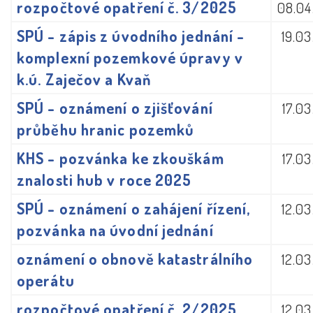
rozpočtové opatření č. 3/2025
08.04
SPÚ - zápis z úvodního jednání -
19.0
komplexní pozemkové úpravy v
k.ú. Zaječov a Kvaň
SPÚ - oznámení o zjišťování
17.0
průběhu hranic pozemků
KHS - pozvánka ke zkouškám
17.0
znalosti hub v roce 2025
SPÚ - oznámení o zahájení řízení,
12.0
pozvánka na úvodní jednání
oznámení o obnově katastrálního
12.0
operátu
rozpočtové opatření č. 2/2025
12.0