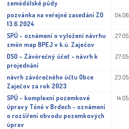
zemědělské půdy
pozvánka na veřejné zasedání ZO
04.06
13.6.2024
SPÚ - oznámení o vyložení návrhu
27.05
změn map BPEJ v k.ú. Zaječov
DSO - Závěrečný účet - návrh k
27.05
projednání
návrh závěrečného účtu Obce
23.05
Zaječov za rok 2023
SPÚ - komplexní pozemkové
14.0
úpravy Těně v Brdech - oznámení
o rozšíření obvodu pozemkových
úprav