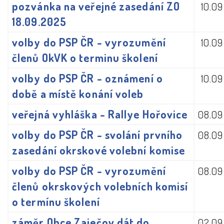
pozvánka na veřejné zasedání ZO
10.0
18.09.2025
volby do PSP ČR - vyrozumění
10.0
členů OkVK o terminu školení
volby do PSP ČR - oznámení o
10.0
době a místě konání voleb
veřejná vyhláška - Rallye Hořovice
08.09
volby do PSP ČR - svolání prvního
08.09
zasedání okrskové volební komise
volby do PSP ČR - vyrozumění
08.09
členů okrskových volebních komisí
o termínu školení
záměr Obce Zaječov dát do
02.09