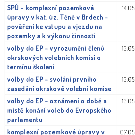
SPÚ - komplexní pozemkové
14.0
úpravy v kat. úz. Těně v Brdech -
pověření ke vstupu a vjezdu na
pozemky a k výkonu činnosti
volby do EP - vyrozumění členů
13.0
okrskových volebních komisí o
termínu školení
volby do EP - svolání prvního
13.0
zasedání okrskové volební komise
volby do EP - oznámení o době a
13.0
místě konání voleb do Evropského
parlamentu
komplexní pozemkové úpravy v
07.05