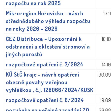
rozpočtu na rok 2025
Mikroregion Hořovicko - návrh
13.
střednědobého výhledu rozpočtu
na roky 2026 - 2029
ČEZ Distribuce - Upozornění k
16.1
odstranění a okleštění stromoví a
jiných porostů
rozpočtové opatření č. 7/2024
14.1
KÚ StČ kraje - návrh opatření
30.09
obecné povahy veřejnou
vyhláškou , č.j. 128066/2024/KUSK
rozpočtové opatření č. 6/2024
19.0
pozvánka na veřejné zasedání ZO
28.08