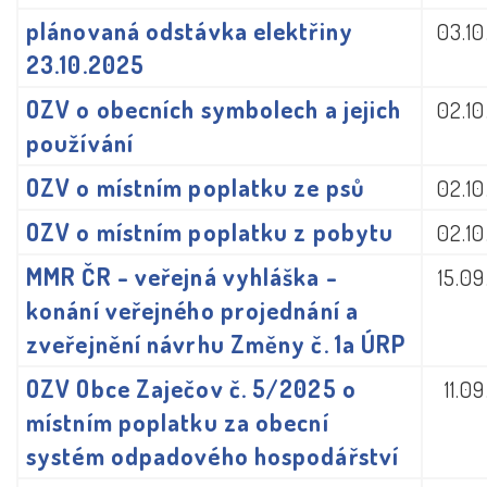
plánovaná odstávka elektřiny
03.1
23.10.2025
OZV o obecních symbolech a jejich
02.1
používání
OZV o místním poplatku ze psů
02.1
OZV o místním poplatku z pobytu
02.1
MMR ČR - veřejná vyhláška -
15.0
konání veřejného projednání a
zveřejnění návrhu Změny č. 1a ÚRP
OZV Obce Zaječov č. 5/2025 o
11.0
místním poplatku za obecní
systém odpadového hospodářství