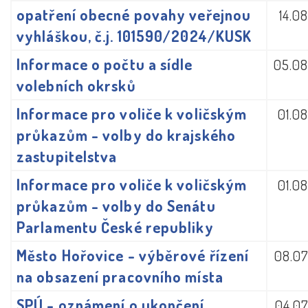
opatření obecné povahy veřejnou
14.0
vyhláškou, č.j. 101590/2024/KUSK
Informace o počtu a sídle
05.08
volebních okrsků
Informace pro voliče k voličským
01.0
průkazům - volby do krajského
zastupitelstva
Informace pro voliče k voličským
01.0
průkazům - volby do Senátu
Parlamentu České republiky
Město Hořovice - výběrové řízení
08.07
na obsazení pracovního místa
SPÚ - oznámení o ukončení
04.07