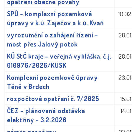
opatření obecné povahy
SPÚ - komplexní pozemkové
10.0
úpravy v k.ú. Zaječov a k.ú. Kvaň
vyrozumění o zahájení řízení -
28.0
most přes Jalový potok
KÚ StČ kraje - veřejná vyhláška, č.j.
28.0
010976/2026/KUSK
Komplexní pozemkové úpravy
23.0
Těně v Brdech
rozpočtové opatření č. 7/2025
15.0
ČEZ - plánovaná odstávka
14.0
elektřiny - 3.2.2026
záměr pronájmu