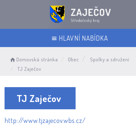
HLAVNÍ NABÍDKA
Domovská stránka
Obec
Spolky a sdružení
TJ Zaječov
TJ Zaječov
http://www.tjzajecov.wbs.cz/