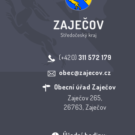
(+420)
311 572 179
obec@zajecov.cz
Obecní úřad Zaječov
Zaječov 265,
26763, Zaječov