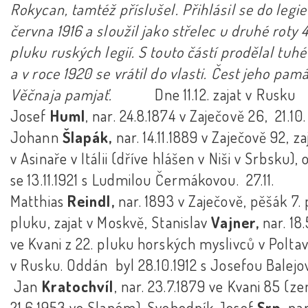
Rokycan, tamtéž příslušel. Přihlásil se do legie
června 1916 a sloužil jako střelec u druhé roty 4
pluku ruských legií. S touto částí prodělal tuhé
a v roce 1920 se vrátil do vlasti. Čest jeho pamá
Věčnaja pamjať.
Dne 11.12. zajat v Rusku
Josef
Huml
, nar. 24.8.1874 v Zaječově 26, 21.10
Johann
Šlapák,
nar. 14.11.1889 v Zaječově 92, za
v Asinaře v Itálii (dříve hlášen v Niši v Srbsku), 
se 13.11.1921 s Ludmilou Čermákovou. 27.11.
Matthias
Reindl,
nar. 1893 v Zaječově, pěšák 7.
pluku, zajat v Moskvě, Stanislav
Vajner,
nar. 18
ve Kvani z 22. pluku horských myslivců v Polta
v Rusku. Oddán byl 28.10.1912 s Josefou Balejo
Jan
Kratochvíl
, nar. 23.7.1879 ve Kvani 85 (z
21.6.1953 ve Slaném). Svobodník Josef
Srp
, nar