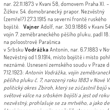
nar. 22.11.1873 v Kvani 58, domovem Praha XI. –
Žižkov. 54. domobranecký prapor. Nezvěstný
(zemřel?) 27.3.1915 na severní frontě ruského
bojiště.
Vajner
Adolf, nar. 30.9.1886 v Kvani 54
vojín 7. zeměbraneckého pěšího pluku, padl 18.
na poloostrově Parašnica
v Srbsku
Vodrážka
Antonín, nar. 6.7.1883 v Nov
Nezvěstný od 1.9.1914, místo bojiště i místo poh
neznámé. Usnesení zemského soudu v Praze 
7.12.1923:
Antonín Vodrážka, vojín zeměbranec
pěšího pluku č. 7, narozený roku 1883 v Nové Vs
politický okres Zbiroh, který se zúčastnil bojů 
světové válce na srbském bojišti a jest od roku
nezvěstný, prohlašuje se za mrtvého, a jako de