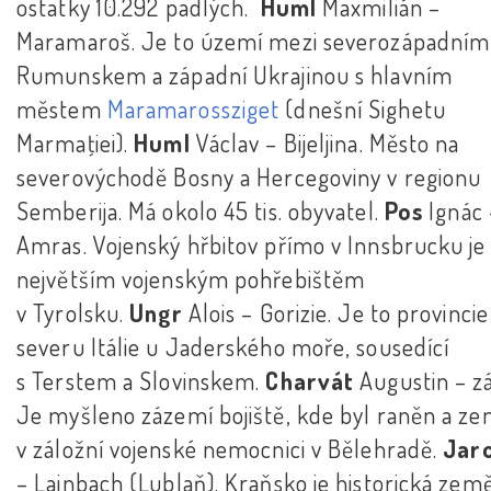
ostatky 10.292 padlých.
Huml
Maxmilián –
Maramaroš. Je to území mezi severozápadním
Rumunskem a západní Ukrajinou s hlavním
městem
Maramarossziget
(dnešní Sighetu
Marmaţiei).
Huml
Václav – Bijeljina. Město na
severovýchodě Bosny a Hercegoviny v regionu
Semberija. Má okolo 45 tis. obyvatel.
Pos
Ignác 
Amras. Vojenský hřbitov přímo v Innsbrucku je
největším vojenským pohřebištěm
v Tyrolsku.
Ungr
Alois – Gorizie. Je to provincie
severu Itálie u Jaderského moře, sousedící
s Terstem a Slovinskem.
Charvát
Augustin – zá
Je myšleno zázemí bojiště, kde byl raněn a ze
v záložní vojenské nemocnici v Bělehradě.
Jar
– Lainbach (Lublaň). Kraňsko je historická zem