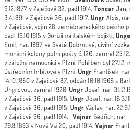
9.12.1877 v Zaječově 32, padl 1914.
Toncar
Jan, 
3.4.1891 v Zaječově 36, padl 1917.
Ungr
Alois, na
v Zaječově, vojín 28. zeměbraneckého pěšího p
padl 19.10.1915 v Gorizii na italském bojišti,
Ung
Emil, nar. 1897 ve Svaté Dobrotivé, civilní vozka
muniční kolony polní pošty č. 120, zemřel 25.12
v záložní nemocnici v Plzni. Pohřben byl 27.12. 
ústředním hřbitově v Plzni.
Ungr
František, nar
14.10.1880 v Zaječově 87, oddán 10.10.1908 s Ba
Ungrovou, zemřel 1920.
Ungr
Josef, nar. 31.12.
v Zaječově 36, padl 1915.
Ungr
Josef, nar. 18.3.
v Zaječově 36, padl 1915.
Ungr
Václav, nar. 22.9
v Zaječově 96, padl 1914.
Vajnar
Bedřich, nar.
29.8.1893 v Nové Vsi 20, padl 1914.
Vajnar
Frant