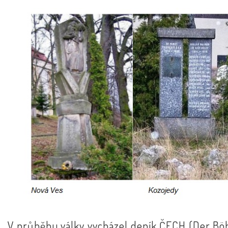
V průběhu války vycházel deník ČECH (Der Bö