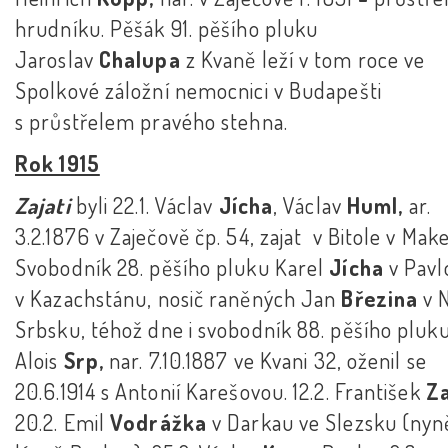
hrudníku. Pěšák 91. pěšího pluku
Jaroslav
Chalupa
z Kvaně leží v tom roce ve
Spolkové záložní nemocnici v Budapešti
s průstřelem pravého stehna.
Rok 1915
Zajati
byli 22.1. Václav
Jícha
, Václav
Huml,
ar.
3.2.1876 v Zaječově čp. 54, zajat v Bitole v Make
Svobodník 28. pěšího pluku Karel
Jícha
v Pavl
v Kazachstánu, nosič raněných Jan
Březina
v N
Srbsku, téhož dne i svobodník 88. pěšího pluk
Alois
Srp,
nar. 7.10.1887 ve Kvani 32, oženil se
20.6.1914 s Antonií Karešovou. 12.2. František
Za
20.2. Emil
Vodrážka
v Darkau ve Slezsku (nyně