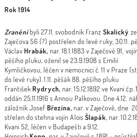
Rok 1914
Zraněni
byli 27.11. svobodník Franz
Skalický
ze
Zaječova 56 (?) postřelen do levé ruky, 30.11. p
Václav
Hrabák,
nar. 18.1.1883 v Zaječově 91, vojí
pěšího pluku, oženil se 23.9.1908 s Emilií
Kymličkovou, léčen v nemocnici č. 11 v Praze (s
do levé ruky). 1.11. pěšák 88. pěšího pluku
František
Rydrych,
nar. 15.12.1892 ve Kvani čp. 
oddán 25.11.1916 s Annou Palkovou. Dne 4.12. n
záložník Josef
Březina,
nar. v Zaječově, dne 20
střelen do stehna vojín Alois
Šlapák
, nar. 10.2.
Kvani 52, léčen v Budapešti a 9.12.
Heinrich
Kopp,
nar. v Zaječově r. 1891
-
průstře