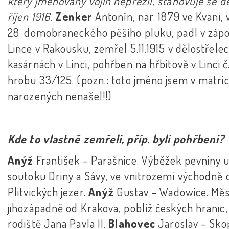
který jmenovaný vojín nepřežil, stanovuje se de
říjen 1916.
Zenker
Antonín, nar. 1879 ve Kvani, 
28. domobraneckého pěšího pluku, padl v zápo
Lince v Rakousku, zemřel 5.11.1915 v dělostřele
kasárnách v Linci, pohřben na hřbitově v Linci č
hrobu 33/125. (pozn.: toto jméno jsem v matri
narozených nenašel!!)
Kde to vlastně zemřeli, příp. byli pohřbeni?
Anýž
František – Parašnice. Výběžek pevniny 
soutoku Driny a Sávy, ve vnitrozemí východně 
Plitvických jezer.
Anýž
Gustav – Wadowice. Mě
jihozápadně od Krakova, poblíž českých hranic,
rodiště Jana Pavla II.
Blahovec
Jaroslav – Sko