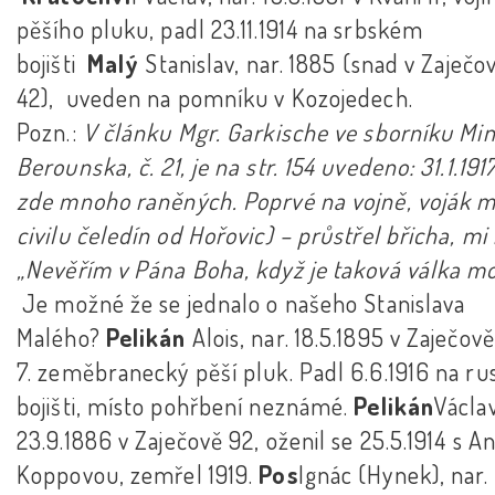
pěšího pluku, padl 23.11.1914 na srbském
bojišti
Malý
Stanislav, nar. 1885 (snad v Zaječo
42), uveden na pomníku v Kozojedech.
Pozn.:
V článku Mgr. Garkische ve sborníku Min
Berounska, č. 21, je na str. 154 uvedeno: 31.1.191
zde mnoho raněných. Poprvé na vojně, voják m
civilu čeledín od Hořovic) – průstřel břicha, mi
„Nevěřím v Pána Boha, když je taková válka mo
Je možné že se jednalo o našeho Stanislava
Malého?
Pelikán
Alois, nar. 18.5.1895 v Zaječově
7. zeměbranecký pěší pluk. Padl 6.6.1916 na r
bojišti, místo pohřbení neznámé.
Pelikán
Václav
23.9.1886 v Zaječově 92, oženil se 25.5.1914 s 
Koppovou, zemřel 1919.
Pos
Ignác (Hynek), nar.