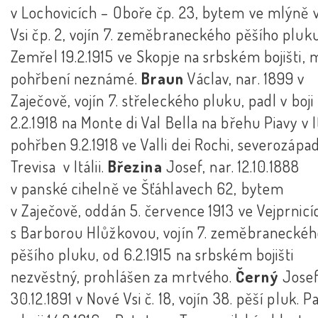
v Lochovicích – Oboře čp. 23, bytem ve mlýně 
Vsi čp. 2, vojín 7. zeměbraneckého pěšího pluku
Zemřel 19.2.1915 ve Skopje na srbském bojišti, 
pohřbení neznámé.
Braun
Václav, nar. 1899 v
Zaječově, vojín 7. střeleckého pluku, padl v boji
2.2.1918 na Monte di Val Bella na břehu Piavy v It
pohřben 9.2.1918 ve Valli dei Rochi, severozápa
Trevisa v Itálii.
Březina
Josef, nar. 12.10.1888
v panské cihelně ve Šťáhlavech 62, bytem
v Zaječově, oddán 5. července 1913 ve Vejprnicí
s Barborou Hlůžkovou, vojín 7. zeměbranecké
pěšího pluku, od 6.2.1915 na srbském bojišti
nezvěstný, prohlášen za mrtvého.
Černý
Josef
30.12.1891 v Nové Vsi č. 18, vojín 38. pěší pluk. P