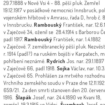
29.7.1888 v Nové Vsi 4 - 88. pěší pluk. Zemřel
19.12.1917 v posádkové nemocnici Innsbruck, p
vojenském hřbitově v Amrasu, řada D, hrob č. 8
v Innsbrucku.
Rambouský
František, nar. 12.6
v Zaječově 34, oženil se 28.4.1914 s Barborou Č
padl 1917.
Rambouský
František, nar. 1.4.1882
v Zaječově. 7. zeměbranecký pěší pluk. Nezvěs
r. 1914 (padl?) na ruském bojišti v Karpatech, m
pohřbení neznámé.
Rydrich
Jos. nar. 29.1.1897
v Zaječově 66, padl 1918.
Sojka
Václav, nar. 10.
v Zaječově 65. Prohlášen za mrtvého rozhodn
Vrchního zemského soudu v Praze dne 12.11.1921 
659/21. Za den smrti stanoven den 20. červen
1916.
Šlapák
Josef, nar. 24.4.1890 ve Kvani 18,
zemřel 19.3.1915 ve Vídni.
Švamberk
Josef, na