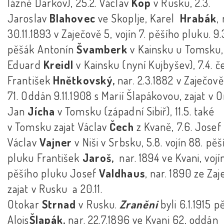
lázně Darkov), 25.2. Václav
Kop
v Rusku, 2.3.
Jaroslav
Blahovec
ve Skoplje, Karel
Hrabák
,
30.11.1893 v Zaječově 5, vojín 7. pěšího pluku. 9.
pěšák Antonín
Švamberk
v Kainsku u Tomsku, 
Eduard
Kreidl
v Kainsku (nyní Kujbyšev), 7.4. č
František
Hnětkovský,
nar. 2.3.1882 v Zaječově
71. Oddán 9.11.1908 s Marií Šlapákovou, zajat v
Jan
Jícha
v Tomsku (západní Sibiř), 11.5. také
v Tomsku zajat Václav
Čech
z Kvaně, 7.6. Josef
Václav
Vajner
v Niši v Srbsku, 5.8. vojín 88. pěš
pluku František
Jaroš,
nar. 1894 ve Kvani, vojí
pěšího pluku Josef
Valdhaus
, nar. 1890 ze Zaj
zajat v Rusku a 20.11.
Otokar
Strnad
v Rusku.
Zraněni
byli 6.1.1915 
Alois
Šlapák,
nar. 22.7.1896 ve Kvani 62, oddán