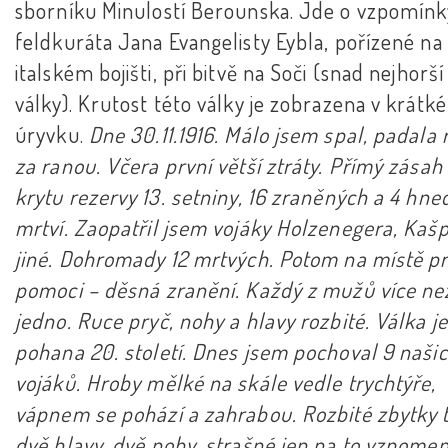
sborníku Minulostí Berounska. Jde o vzpomínky
feldkuráta Jana Evangelisty Eybla, pořízené na
italském bojišti, při bitvě na Soči (snad nejhorší
války). Krutost této války je zobrazena v krátk
úryvku.
Dne 30.11.1916. Málo jsem spal, padala 
za ranou. Včera první větší ztráty. Přímý zásah
krytu rezervy 13. setniny, 16 zraněných a 4 hne
mrtví. Zaopatřil jsem vojáky Holzenegera, Kaš
jiné. Dohromady 12 mrtvých. Potom na místě pr
pomoci – děsná zranění. Každý z mužů více ne
jedno. Ruce pryč, nohy a hlavy rozbité. Válka je
pohana 20. století. Dnes jsem pochoval 9 naši
vojáků. Hroby mělké na skále vedle trychtýře,
vápnem se pohází a zahrabou. Rozbité zbytky t
dvě hlavy, dvě nohy, strašné jen na to vzpomen