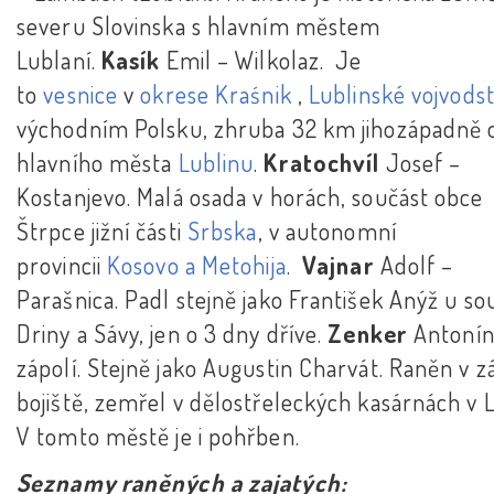
severu Slovinska s hlavním městem
Lublaní.
Kasík
Emil – Wilkolaz. Je
to
vesnice
v
okrese Kraśnik
,
Lublinské vojvodst
východním Polsku, zhruba 32 km jihozápadně 
hlavního města
Lublinu
.
Kratochvíl
Josef –
Kostanjevo. Malá osada v horách, součást obce
Štrpce jižní části
Srbska
, v autonomní
provincii
Kosovo a Metohija
.
Vajnar
Adolf –
Parašnica. Padl stejně jako František Anýž u s
Driny a Sávy, jen o 3 dny dříve.
Zenker
Antonín
zápolí. Stejně jako Augustin Charvát. Raněn v 
bojiště, zemřel v dělostřeleckých kasárnách v L
V tomto městě je i pohřben.
Seznamy raněných a zajatých: