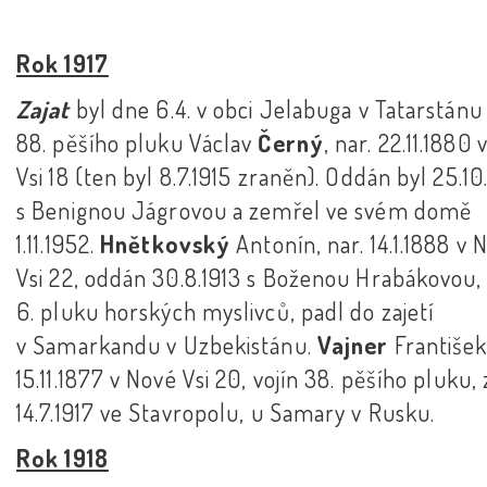
Rok 1917
Zajat
byl dne 6.4. v obci Jelabuga v Tatarstánu
88. pěšího pluku Václav
Černý
, nar. 22.11.1880
Vsi 18 (ten byl 8.7.1915 zraněn). Oddán byl 25.10
s Benignou Jágrovou a zemřel ve svém domě
1.11.1952.
Hnětkovský
Antonín, nar. 14.1.1888 v 
Vsi 22, oddán 30.8.1913 s Boženou Hrabákovou, 
6. pluku horských myslivců, padl do zajetí
v Samarkandu v Uzbekistánu.
Vajner
František,
15.11.1877 v Nové Vsi 20, vojín 38. pěšího pluku, 
14.7.1917 ve Stavropolu, u Samary v Rusku.
Rok 1918