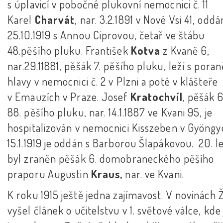
s úplavicí v pobočné plukovní nemocnici č. 11
Karel
Charvát
, nar. 3.2.1891 v Nové Vsi 41, oddá
25.10.1919 s Annou Ciprovou, četař ve štábu
48.pěšího pluku. František
Kotva
z Kvaně 6,
nar.29.11881, pěšák 7. pěšího pluku, leží s pora
hlavy v nemocnici č. 2 v Plzni a poté v klášteře
v Emauzích v Praze. Josef
Kratochvíl
, pěšák 6
88. pěšího pluku, nar. 14.1.1887 ve Kvani 95, je
hospitalizován v nemocnici Kisszeben v Gyöngy
15.1.1919 je oddán s Barborou Šlapákovou. 20. l
byl zraněn pěšák 6. domobraneckého pěšího
praporu Augustin
Kraus,
nar. ve Kvani.
K roku 1915 ještě jedna zajímavost. V novinách
vyšel článek o učitelstvu v 1. světové válce, kde