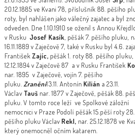
20.12.1885 ve Kvani 78, příslušník 88. pěšího pl
roty, byl nahlášen jako válečný zajatec a byl zn
odveden. Dne 1.10.1910 se oženil s Annou Křejdl
v Rusku
Josef Kasík
, pěšák 7. pěšího pluku, n
16.11.1889 v Zaječově 7, také v Rusku byl 4.6. zaj
František
Zajíc,
pěšák 1. roty 88. pěšího pluku, 
12.12.1894 v Zaječově 87 a v Rusku František
K
nar. 1895 v Zaječově, vojín 7. pěšího
pluku.
Zraněni
13.11. Antonín
Kilián
a 23.11.
Václav
Tauš
nar. 1877 v Zaječově, pěšák 88. pě
pluku. V tomto roce leží ve Spolkové záložní
nemocnici v Praze Podolí pěšák 15.pěší roty 28.
pěšího pluku Václav
Rekl,
nar. 25.12.1878 ve Kva
který onemocněl očním katarem.