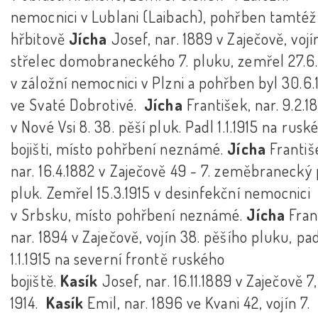
nemocnici v Lublani (Laibach), pohřben tamtéž
hřbitově
Jícha
Josef, nar. 1889 v Zaječově, vojí
střelec domobraneckého 7. pluku, zemřel 27.6.
v záložní nemocnici v Plzni a pohřben byl 30.6.
ve Svaté Dobrotivé.
Jícha
František, nar. 9.2.1
v Nové Vsi 8. 38. pěší pluk. Padl 1.1.1915 na rus
bojišti, místo pohřbení neznámé.
Jícha
Františ
nar. 16.4.1882 v Zaječově 49 - 7. zeměbranecký 
pluk. Zemřel 15.3.1915 v desinfekční nemocnici
v Srbsku, místo pohřbení neznámé.
Jícha
Fran
nar. 1894 v Zaječově, vojín 38. pěšího pluku, pa
1.1.1915 na severní frontě ruského
bojiště.
Kasík
Josef, nar. 16.11.1889 v Zaječově 7
1914.
Kasík
Emil, nar. 1896 ve Kvani 42, vojín 7.