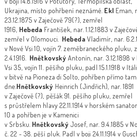
v boji 14.8.1916 v Potutory, Termopilská oblast,
Ukrajina, místo pohřbení neznámé.
Ekl
Eman, n
23.12.1875 v Zaječově 79(?), zemřel
1916,
Hebeda
František, nar. 1.12.1883 v Zaječov
zemřel v Olomouci.
Hebeda
Vladimír, nar. 6.2
v Nové Vsi 10, vojín 7. zeměbraneckého pluku, 
2.4.1916.
Hnětkovský
Antonín, nar. 3.12.1898 v
Vsi 35, vojín 11. pěšího pluku, padl 15.1.1918 v Itáli
v bitvě na Pioneza di Solto, pohřben přímo tam
dne.
Hnětkovský
Heinrich (Jindřich), nar. 1891
v Zaječově (?), pěšák 91. pěšího pluku, zemřel
s průstřelem hlavy 22.11.1914 v horském sanator
10 a pohřben je v Kamenici
v Srbsku.
Hnětkovský
Josef, nar. 9.4.1885 v N
č. 22 - 38. pěší pluk. Padl v boji 24.11.1914 v Gus