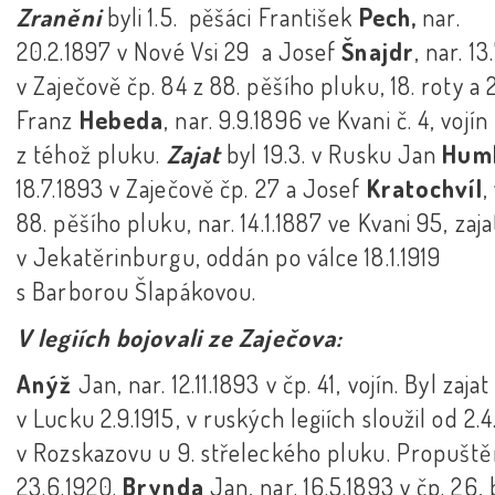
Zraněni
byli 1.5. pěšáci František
Pech,
nar.
20.2.1897 v Nové Vsi 29 a Josef
Šnajdr
, nar. 13
v Zaječově čp. 84 z 88. pěšího pluku, 18. roty a 2
Franz
Hebeda
, nar. 9.9.1896 ve Kvani č. 4, vojín
z téhož pluku.
Zajat
byl 19.3. v Rusku Jan
Hum
18.7.1893 v Zaječově čp. 27 a Josef
Kratochvíl
,
88. pěšího pluku, nar. 14.1.1887 ve Kvani 95, zaja
v Jekatěrinburgu, oddán po válce 18.1.1919
s Barborou Šlapákovou.
V legiích bojovali ze Zaječova:
Anýž
Jan, nar. 12.11.1893 v čp. 41, vojín. Byl zajat
v Lucku 2.9.1915, v ruských legiích sloužil od 2.4
v Rozskazovu u 9. střeleckého pluku. Propuště
23.6.1920.
Brynda
Jan, nar. 16.5.1893 v čp. 26, 