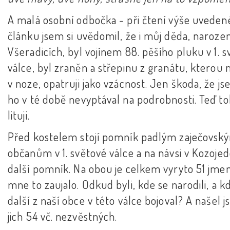
A malá osobní odbočka - při čtení výše uvede
článku jsem si uvědomil, že i můj děda, naroze
Všeradicích, byl vojínem 88. pěšího pluku v 1. 
válce, byl zraněn a střepinu z granátu, kterou 
v noze, opatruji jako vzácnost. Jen škoda, že j
ho v té době nevyptával na podrobnosti. Teď t
lituji.
Před kostelem stojí pomník padlým zaječovsk
občanům v 1. světové válce a na návsi v Kozojed
další pomník. Na obou je celkem vyryto 51 jmen
mne to zaujalo. Odkud byli, kde se narodili, a k
další z naší obce v této válce bojoval? A našel 
jich 54 vč. nezvěstných.