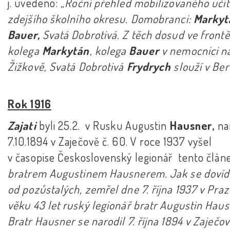
j. uvedeno:
„Roční přehled mobilizovaného učit
zdejšího školního okresu. Domobranci:
Markyt
Bauer,
Svatá Dobrotivá. Z těch dosud ve frontě
kolega
Markytán
, kolega
Bauer
v nemocnici n
Žižkově, Svatá Dobrotivá
Frydrych
slouží v Ber
Rok 1916
Zajati
byli 25.2. v Rusku Augustin
Hausner,
na
7.10.1894 v Zaječově č. 60. V roce 1937 vyšel
v časopise Československý legionář tento člá
bratrem Augustinem Hausnerem. Jak se doví
od pozůstalých, zemřel dne 7. října 1937 v Praze
věku 43 let ruský legionář bratr Augustin Haus
Bratr Hausner se narodil 7. října 1894 v Zaječo