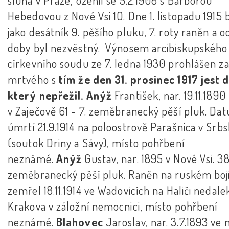
sluha v Praze, oženil se 5.2.1908 s Barborou
Hebedovou z Nové Vsi 10. Dne 1. listopadu 1915 
jako desátník 9. pěšího pluku, 7. roty raněn a o
doby byl nezvěstný. Výnosem arcibiskupského
církevního soudu ze 7. ledna 1930 prohlášen z
mrtvého s
tím že den 31. prosinec 1917 jest 
který nepřežil.
Anýž
František, nar. 19.11.1890
v Zaječově 61 - 7. zeměbranecký pěší pluk. Da
úmrtí 21.9.1914 na poloostrově Parašnica v Srb
(soutok Driny a Sávy), místo pohřbení
neznámé.
Anýž
Gustav, nar. 1895 v Nové Vsi. 38
zeměbranecký pěší pluk. Raněn na ruském boji
zemřel 18.11.1914 ve Wadovicích na Haliči nedale
Krakova v záložní nemocnici, místo pohřbení
neznámé.
Blahovec
Jaroslav, nar. 3.7.1893 ve