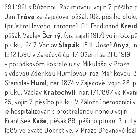
29.1.1921 s Růženou Razímovou, vojín 7. pěšího 
Jan
Tráva
ze Zaječova, pěšák 102. pěšího pluk
(průstřel levého ramene), 9.1. Ferdinand
Kreid
pěšák Václav
Černý
, (viz zajatí 1917) vojín 88. 
pluku, 24.7. Václav
Šlapák
, 15.11. Josef
Anýž
,, 
12.12.1890 v Zaječově čp. 17. Oženil se 21.6.1919
v posádkovém kostele u sv. Mikuláše v Praze
s vdovou Zdenkou Humlovou, roz. Maříkovou. 3.
Stanislav
Huml
, nar. 1874 v Zaječově, vojín 28. 
pluku, Václav
Kratochvíl
, nar. 17.1.1887 ve Kvan
25, vojín 7. pěšího pluku. V Záložní nemocnici v
je hospitalizován s prostřelenou nohou vojín
František
Kaše
, pěšák 88. pěšího pluku, 3. roty,
1885 ve Svaté Dobrotivé. V Praze Břevnově leží