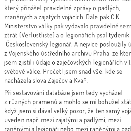
který přinášel pravidelné zprávy o padlých,
zraněných a zajatých vojácích. Dále pak C.K.
Ministerstvo války pak vydávalo pravidelné se
ztrát (Verlustliste) a o legionářích psal týdeník
Československý legionář. A nejvíce posloužily 
z Vojenského ústředního archivu Praha, ze kte
jsem zjistil i údaje o zaječovských legionářích v 1
světové válce. Pročetl jsem snad vše, kde se
nacházela slova Zaječov a Kvaň.
Při sestavování databáze jsem tedy vycházel
z různých pramenů a mohlo se mi bohužel stát,
když jsem si dával velký pozor, že ten samý vojá
uveden např. mezi zajatými a padlými, mezi
raněnými a legionáři nebo mezi raněnými a pad