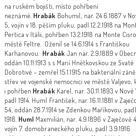
na ruském bojišti, místo pohřbení
neznámé.
Hrabák
Bohumil, nar. 24.6.1887 v No
5, vojín v 18. pěším pluku, padl 12.2.1918 na Mon
Pertica v Itálii, pohřben 13.2.1918 na Monte Cis
městě Feltre. Oženil se 14.6.1914 s Františkou
Karhanovou.
Hrabák
Jan nar. 2.9.1889 v Obecn
oddán 10.11.1913 s s Marií Hnětkovskou ze Svaté
Dobrotivé – zemřel 15.1.1915 na bakteriální záně
střev ve vojenské nemocnici ve městě Valjevo, 
i pohřben
Hrabák
Karel, nar. 30.11.1893 v Nové 
padl 1914. Huml František, nar. 16.11.1881 v Zaječ
54, oddán 28.7.1914 se Zdenkou Maříkovou, pad
1918.
Huml
Maxmilián, nar. 4.9.1896 v Zaječově 4
vojín 7. domobraneckého pluku, padl 3.9.1916