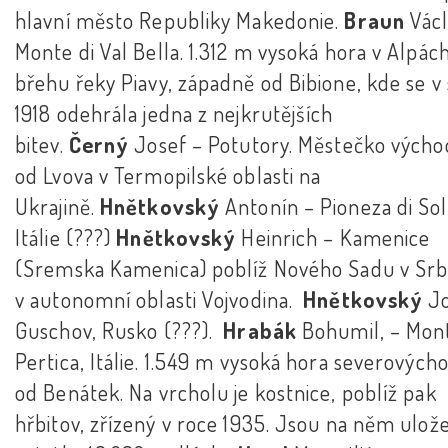
hlavní město Republiky Makedonie.
Braun
Václ
Monte di Val Bella. 1.312 m vysoká hora v Alpác
břehu řeky Piavy, západně od Bibione, kde se v
1918 odehrála jedna z nejkrutějších
bitev.
Černý
Josef – Potutory. Městečko vých
od Lvova v Termopilské oblasti na
Ukrajině.
Hnětkovský
Antonín – Pioneza di Sol
Itálie (???)
Hnětkovský
Heinrich – Kamenice
(Sremska Kamenica) poblíž Nového Sadu v Sr
v autonomní oblasti Vojvodina.
Hnětkovský
Jo
Guschov, Rusko (???).
Hrabák
Bohumil, – Mon
Pertica, Itálie. 1.549 m vysoká hora severových
od Benátek. Na vrcholu je kostnice, poblíž pak
hřbitov, zřízený v roce 1935. Jsou na něm ulož