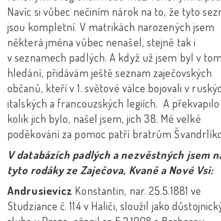
Navíc si vůbec nečiním nárok na to, že tyto se
jsou kompletní. V matrikách narozených jsem
některá jména vůbec nenašel, stejně tak i
v seznamech padlých. A když už jsem byl v to
hledání, přidávám ještě seznam zaječovských
občanů, kteří v 1. světové válce bojovali v ruský
italských a francouzských legiích. A překvapil
kolik jich bylo, našel jsem, jich 38. Mé velké
poděkování za pomoc patří bratrům Švandrlík
V databázích padlých a nezvěstných jsem n
tyto rodáky ze Zaječova, Kvaně a Nové Vsi:
Andrusievicz
Konstantin, nar. 25.5.1881 ve
Studziance č. 114 v Haliči, sloužil jako důstojnick