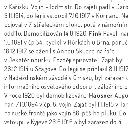
v Kařízku. Vojín – loďmistr. Do zajetí padl v Jaro
5.11.1914, do legií vstoupil 7.10.1917 v Kurganu. N
bojoval v 7. střeleckém pluku, poté v námořní
oddílu. Demobilizován 14.8.1920.
Fink
Pavel, nar
1.6.1891 v čp.34, bydlel v Hůrkách u Brna, poruč
18.12.1917 se oženil s Annou Skudre na faře
v Jekatěrinburku. Později spisovatel. Zajat byl
26.12.1914 u Sčagové. Do legií se přihlásil 8.11.191
v Naděždinském závodě v Omsku, byl zařazen 
informačního osvětového odboru 1. záložního 
V roce 1920 byl demobilizován..
Hausner
Augus
nar. 7.10.1894 v čp. 8, vojín. Zajat byl 1.1.1915 v T
na ruské frontě jako vojín 88. pěšího pluku. Do 
vstoupil v Kyjevě 26.6.1916 a byl zařazen do 4.