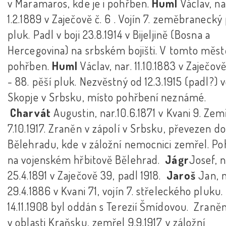
v Maramaros, kde je i pohřben.
Huml
Václav, na
1.2.1889 v Zaječově č. 6 . Vojín 7. zeměbranecký
pluk. Padl v boji 23.8.1914 v Bijeljině (Bosna a
Hercegovina) na srbském bojišti. V tomto městě
pohřben.
Huml
Václav, nar. 11.10.1883 v Zaječově
- 88. pěší pluk. Nezvěstný od 12.3.1915 (padl?) 
Skopje v Srbsku, místo pohřbení neznámé.
Charvát
Augustin, nar.10.6.1871 v Kvani 9. Zem
7.10.1917. Zraněn v zápolí v Srbsku, převezen do
Bělehradu, kde v záložní nemocnici zemřel. P
na vojenském hřbitově Bělehrad.
Jágr
Josef, n
25.4.1891 v Zaječově 39, padl 1918.
Jaroš
Jan, n
29.4.1886 v Kvani 71, vojín 7. střeleckého pluku
14.11.1908 byl oddán s Terezií Šmídovou. Zraně
v oblasti Kraňsku, zemřel 9.9.1917 v záložní