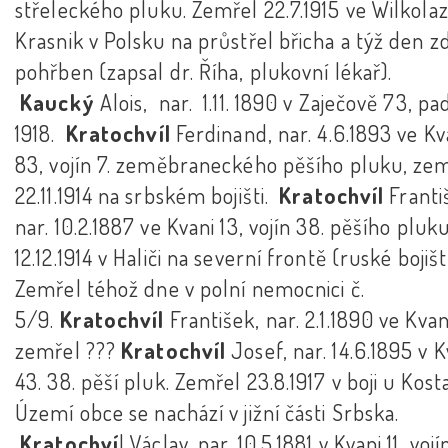
střeleckého pluku. Zemřel 22.7.1915 ve Wilkolaz
Krasnik v Polsku na průstřel břicha a týž den z
pohřben (zapsal dr. Říha, plukovní lékař).
Kaucký
Alois, nar. 1.11. 1890 v Zaječově 73, pa
1918.
Kratochvíl
Ferdinand, nar. 4.6.1893 ve Kv
83, vojín 7. zeměbraneckého pěšího pluku, ze
22.11.1914 na srbském bojišti.
Kratochvíl
Franti
nar. 10.2.1887 ve Kvani 13, vojín 38. pěšího pluk
12.12.1914 v Haliči na severní frontě (ruské bojišt
Zemřel téhož dne v polní nemocnici č.
5/9.
Kratochvíl
František, nar. 2.1.1890 ve Kvan
zemřel ???
Kratochvíl
Josef, nar. 14.6.1895 v K
43. 38. pěší pluk. Zemřel 23.8.1917 v boji u Kost
Území obce se nachází v jižní části Srbska.
Kratochví
l Václav, nar. 10.5.1881 v Kvani 11, vojí