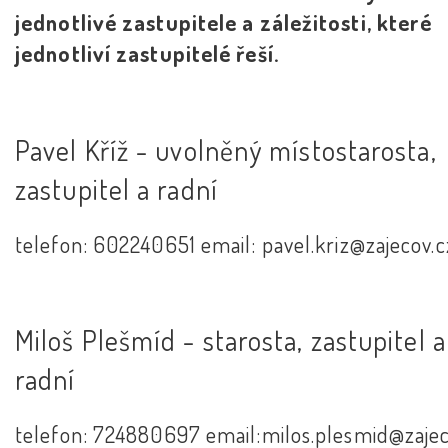
jednotlivé zastupitele a záležitosti, které
jednotliví zastupitelé řeší.
Pavel Kříž - uvolněný místostarosta,
zastupitel a radní
telefon: 602240651 email: pavel.kriz@zajecov.c
Miloš Plešmíd - starosta, zastupitel a
radní
telefon: 724880697 email:milos.plesmid@zajec