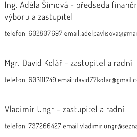
Ing. Adéla Šímová - předseda finanč
výboru a zastupitel
telefon: 602807697 email:adelpavlisova@gma
Mgr. David Kolář - zastupitel a radní
telefon: 603111749 email:david77kolar@gmail.
Vladimír Ungr - zastupitel a radní
telefon: 737266427 email:vladimir.ungr@sezn