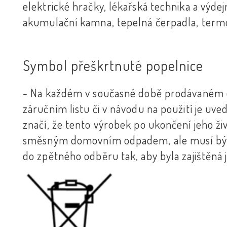
elektrické hračky, lékařská technika a výdejn
akumulační kamna, tepelná čerpadla, termost
Symbol přeškrtnuté popelnice
- Na každém v současné době prodávaném el
záručním listu či v návodu na použití je uv
značí, že tento výrobek po ukončení jeho ži
směsným domovním odpadem, ale musí být 
do zpětného odběru tak, aby byla zajištěná j