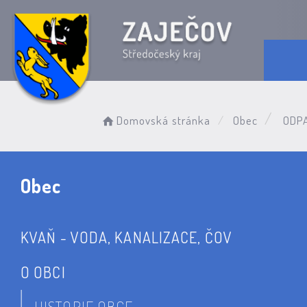
Domovská stránka
Obec
ODPA
Obec
KVAŇ - VODA, KANALIZACE, ČOV
O OBCI