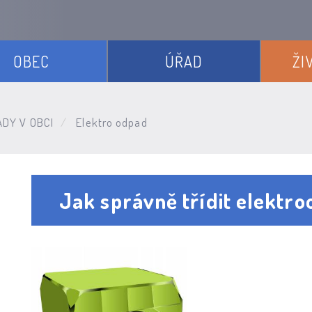
OBEC
ÚŘAD
ŽI
DY V OBCI
Elektro odpad
Jak správně třídit elektr