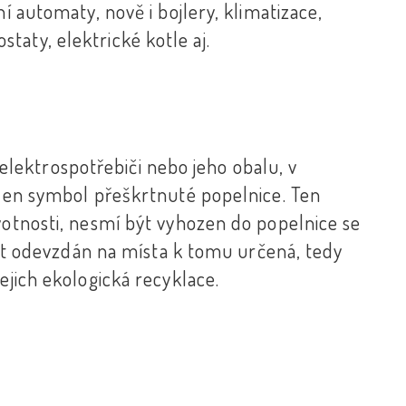
í automaty, nově i bojlery, klimatizace,
aty, elektrické kotle aj.
ektrospotřebiči nebo jeho obalu, v
eden symbol přeškrtnuté popelnice. Ten
votnosti, nesmí být vyhozen do popelnice se
odevzdán na místa k tomu určená, tedy
ejich ekologická recyklace.