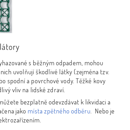
látory
ě vyhazované s běžným odpadem, mohou
 nich uvolňují škodlivé látky (zejména tzv.
bo spodní a povrchové vody. Těžké kovy
ivý vliv na lidské zdraví.
můžete bezplatně odevzdávat k likvidaci a
ačena jako
místa zpětného odběru
. Nebo je
lektrozařízením.