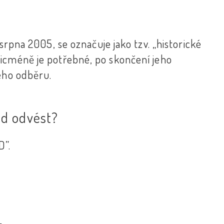
srpna 2005, se označuje jako tzv. „historické
icméně je potřebné, po skončení jeho
ného odběru.
d odvést?
D”.