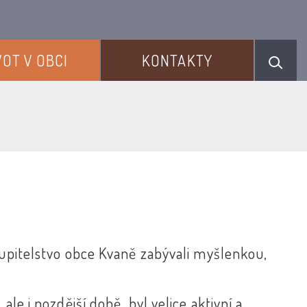
VOT V OBCI
KONTAKTY
tupitelstvo obce Kvaně zabývali myšlenkou,
ale i pozdější době, byl velice aktivní a