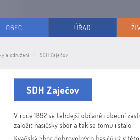
OBEC
ÚŘAD
ŽI
ky a sdružení
SDH Zaječov
SDH Zaječov
V roce 1892 se tehdejší občané i obecní zas
založit hasičský sbor a tak se tomu i stalo.
Kvaňský Sbor dobrovolných hasičů již v této, 