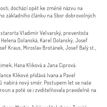
nosti, dochází opět ke změně názvu na
eho základního článku na Sbor dobrovolných
 starorta Vladimír Velvarský, preventista
e Helena Dolanská, Karel Dolanský, Josef
ef Kraus, Miroslav Brotánek, Josef Balý st.,
imek, Hana Kliková a Jana Ciprová.
Hance Klikové přidává Ivana a Pavel
čů nabírá nový směr. Postupem let se naše
oun a poté se i zviditelňovala pravidelně na