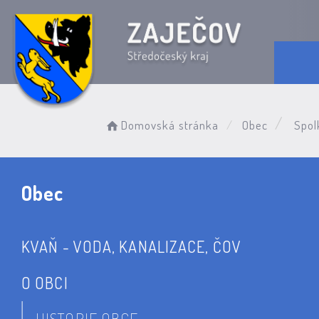
Domovská stránka
Obec
Spol
Obec
KVAŇ - VODA, KANALIZACE, ČOV
O OBCI