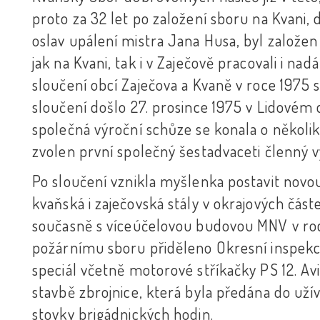
proto za 32 let po založení sboru na Kvani,
oslav upálení mistra Jana Husa, byl založen 
jak na Kvani, tak i v Zaječově pracovali i n
sloučení obcí Zaječova a Kvaně v roce 1975 s
sloučení došlo 27. prosince 1975 v Lidovém
společná výroční schůze se konala o několik
zvolen první společný šestadvaceti členný v
Po sloučení vznikla myšlenka postavit novou
kvaňská i zaječovská stály v okrajových část
současně s víceúčelovou budovou MNV v roce
požárnímu sboru přiděleno Okresní inspekcí
speciál včetně motorové stříkačky PS 12. Avi
stavbě zbrojnice, která byla předána do užív
stovky brigádnických hodin.