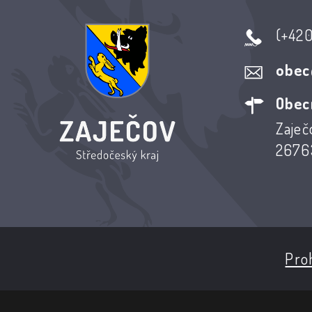
(+42
obec
Obec
Zaječ
26763
Proh