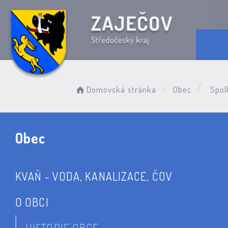
Domovská stránka
Obec
Spol
Obec
KVAŇ - VODA, KANALIZACE, ČOV
O OBCI