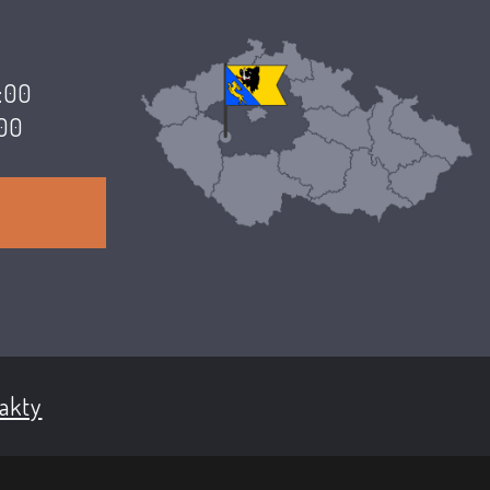
7:00
:00
akty