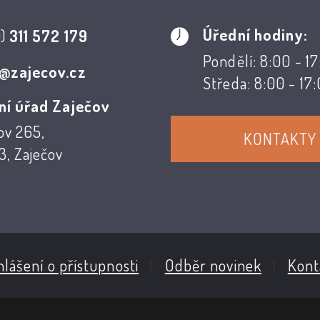
Úřední hodiny:
0)
311 572 179
Pondělí: 8:00 - 1
@zajecov.cz
Středa: 8:00 - 17
ní úřad Zaječov
ov 265,
KONTAKTY
, Zaječov
lášení o přístupnosti
|
Odběr novinek
|
Kont