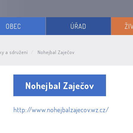
OBEC
ÚŘAD
ŽI
ky a sdružení
Nohejbal Zaječov
Nohejbal Zaječov
http://www.nohejbalzajecov.wz.cz/