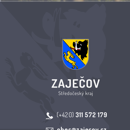
(+420)
311 572 179
obec@zajecov.cz