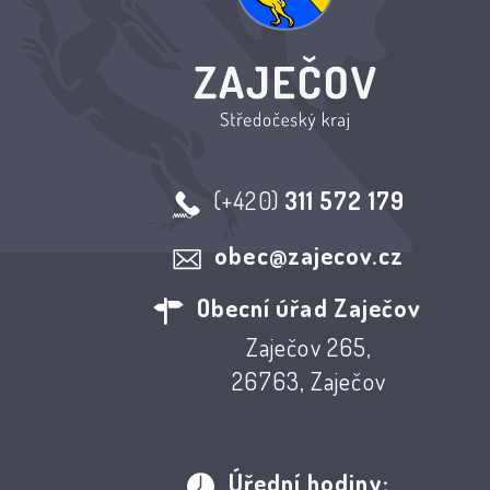
(+420)
311 572 179
obec@zajecov.cz
Obecní úřad Zaječov
Zaječov 265,
26763, Zaječov
Úřední hodiny: