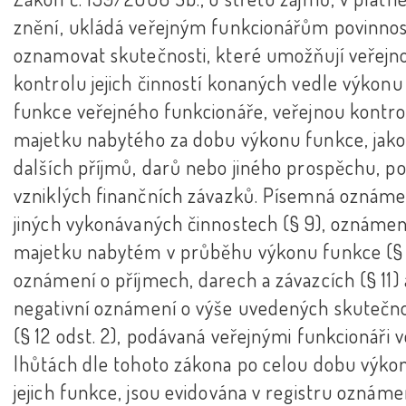
znění, ukládá veřejným funkcionářům povinno
oznamovat skutečnosti, které umožňují veřejn
kontrolu jejich činností konaných vedle výkonu
funkce veřejného funkcionáře, veřejnou kontro
majetku nabytého za dobu výkonu funkce, jako
dalších příjmů, darů nebo jiného prospěchu, po
vzniklých finančních závazků. Písemná oznáme
jiných vykonávaných činnostech (§ 9), oznámen
majetku nabytém v průběhu výkonu funkce (§ 
oznámení o příjmech, darech a závazcích (§ 11) 
negativní oznámení o výše uvedených skutečn
(§ 12 odst. 2), podávaná veřejnými funkcionáři v
lhůtách dle tohoto zákona po celou dobu výko
jejich funkce, jsou evidována v registru oznáme