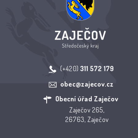
(+420)
311 572 179
obec@zajecov.cz
Obecní úřad Zaječov
Zaječov 265,
26763, Zaječov