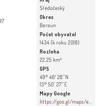
Sředočeský
Okres
97
Beroun
Počet obyvatel
1434 (k roku 2018)
Rozloha
22,25 km²
GPS
49° 46′ 28’’N
13° 50’ 27’’E
Mapy Google
https://goo.gl/maps/eUW0H