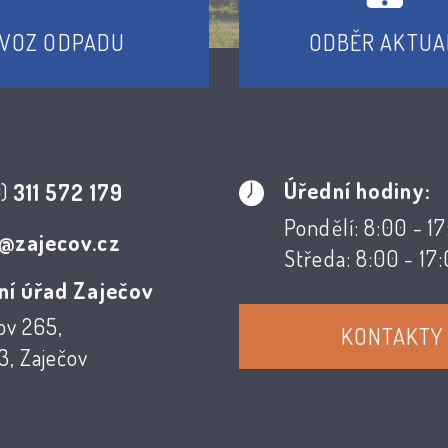
VOZ ODPADU
ODBĚR AKTUA
Úřední hodiny:
0)
311 572 179
Pondělí: 8:00 - 1
@zajecov.cz
Středa: 8:00 - 17
ní úřad Zaječov
ov 265,
KONTAKTY
, Zaječov