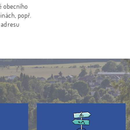
ě obecního
inách, popř.
 adresu