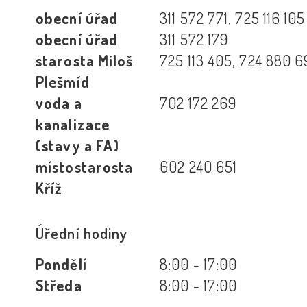
obecní úřad
311 572 771, 725 116 105
obecní úřad
311 572 179
starosta Miloš
725 113 405, 724 880 6
Plešmíd
voda a
702 172 269
kanalizace
(stavy a FA)
místostarosta
602 240 651
Kříž
Úřední hodiny
Pondělí
8:00 - 17:00
Středa
8:00 - 17:00