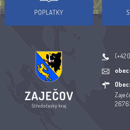
POPLATKY
S
(+42
obec
Obec
Zaječ
26763