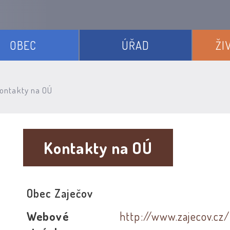
OBEC
ÚŘAD
ŽI
ontakty na OÚ
Kontakty na OÚ
Obec Zaječov
Webové
http://www.zajecov.cz/