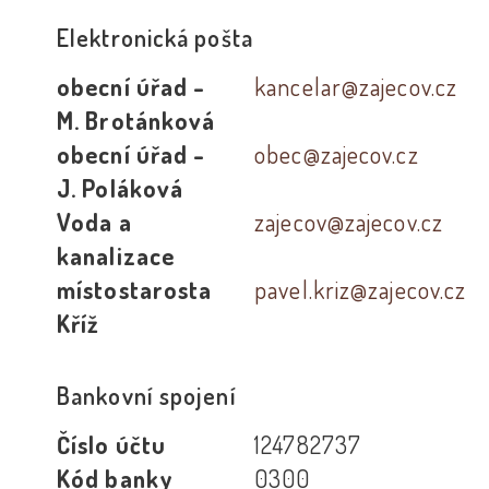
Elektronická pošta
obecní úřad -
kancelar@zajecov.cz
M. Brotánková
obecní úřad -
obec@zajecov.cz
J. Poláková
Voda a
zajecov@zajecov.cz
kanalizace
místostarosta
pavel.kriz@zajecov.cz
Kříž
Bankovní spojení
Číslo účtu
124782737
Kód banky
0300