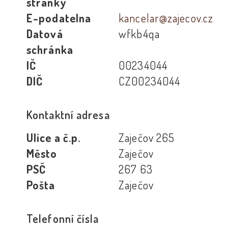
stránky
E-podatelna
kancelar@zajecov.cz
Datová
wfkb4qa
schránka
IČ
00234044
DIČ
CZ00234044
Kontaktní adresa
Ulice a č.p.
Zaječov 265
Město
Zaječov
PSČ
267 63
Pošta
Zaječov
Telefonní čísla