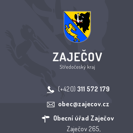
(+420)
311 572 179
obec@zajecov.cz
Obecní úřad Zaječov
Zaječov 265,