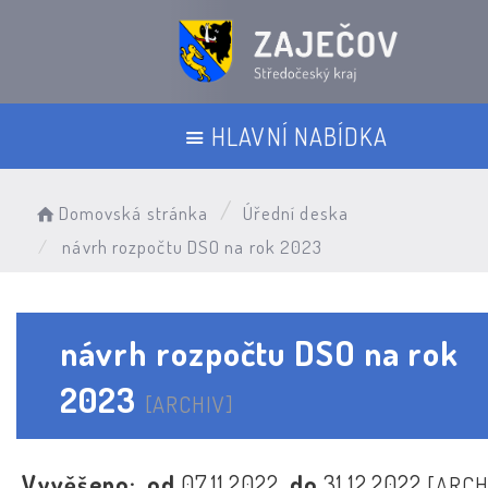
HLAVNÍ NABÍDKA
Domovská stránka
Úřední deska
návrh rozpočtu DSO na rok 2023
návrh rozpočtu DSO na rok
2023
[ARCHIV]
Vyvěšeno:
od
07.11.2022
do
31.12.2022
[ARCH