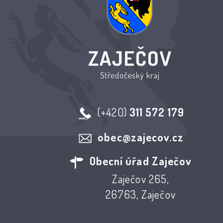
(+420)
311 572 179
obec@zajecov.cz
Obecní úřad Zaječov
Zaječov 265,
26763, Zaječov