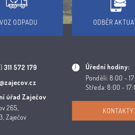
VOZ ODPADU
ODBĚR AKTUA
Úřední hodiny:
0)
311 572 179
Pondělí: 8:00 - 1
@zajecov.cz
Středa: 8:00 - 17
ní úřad Zaječov
ov 265,
KONTAKTY
, Zaječov