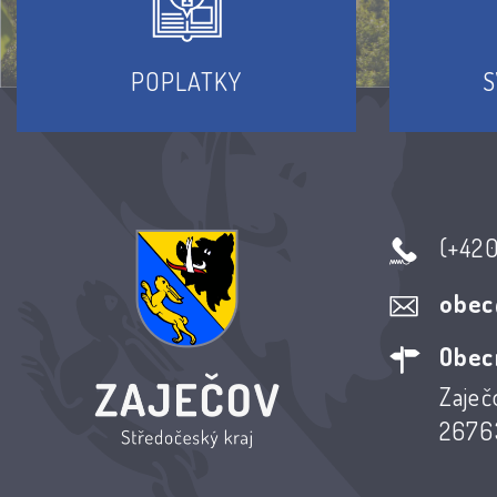
POPLATKY
S
(+42
obec
Obec
Zaječ
26763