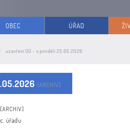
OBEC
ÚŘAD
ŽI
uzavření OÚ - v pondělí 25.05.2026
5.05.2026
[ARCHIV]
6
[ARCHIV]
c. úřadu