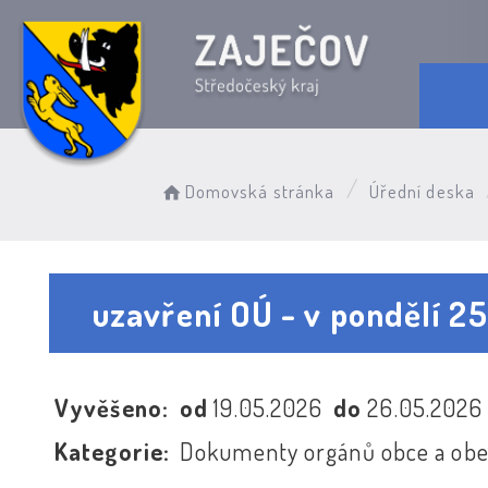
Domovská stránka
Úřední deska
uzavření OÚ - v pondělí 2
Vyvěšeno:
od
19.05.2026
do
26.05.202
Kategorie:
Dokumenty orgánů obce a obe