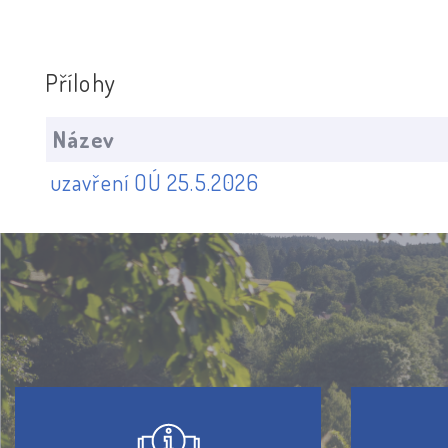
Přílohy
Název
uzavření OÚ 25.5.2026