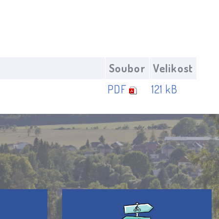
Soubor
Velikost
PDF
121 kB