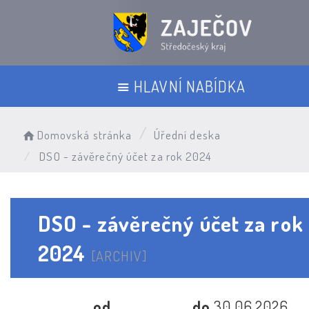
HLAVNÍ NABÍDKA
Domovská stránka
Úřední deska
DSO - závěrečný účet za rok 2024
DSO - závěrečný účet za rok
2024
[ARCHIV]
od
do
30.06.2026