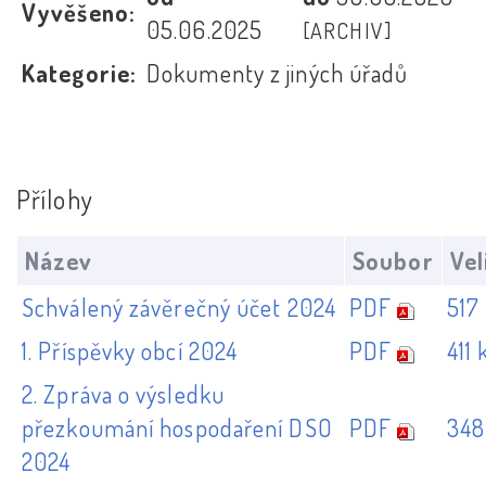
Vyvěšeno:
05.06.2025
[ARCHIV]
Kategorie:
Dokumenty z jiných úřadů
Přílohy
Název
Soubor
Vel
Schválený závěrečný účet 2024
PDF
517
1. Příspěvky obcí 2024
PDF
411 
2. Zpráva o výsledku
přezkoumání hospodaření DSO
PDF
348
2024