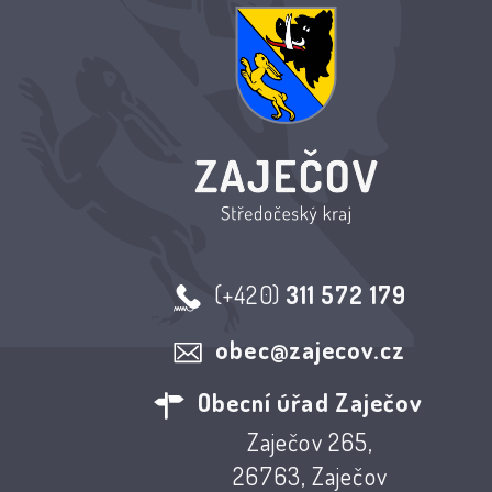
(+420)
311 572 179
obec@zajecov.cz
Obecní úřad Zaječov
Zaječov 265,
26763, Zaječov