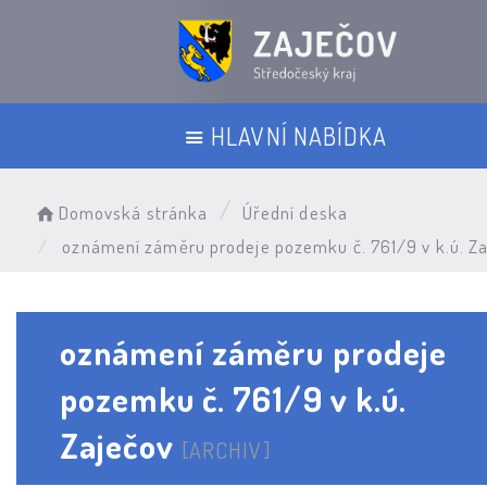
HLAVNÍ NABÍDKA
Domovská stránka
Úřední deska
oznámení záměru prodeje pozemku č. 761/9 v k.ú. Z
oznámení záměru prodeje
pozemku č. 761/9 v k.ú.
Zaječov
[ARCHIV]