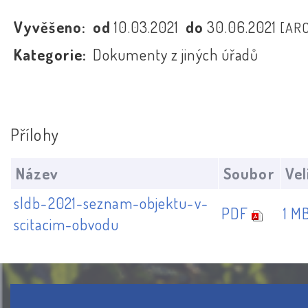
Vyvěšeno:
od
10.03.2021
do
30.06.2021
[AR
Kategorie:
Dokumenty z jiných úřadů
Přílohy
Název
Soubor
Vel
sldb-2021-seznam-objektu-v-
PDF
1 M
scitacim-obvodu