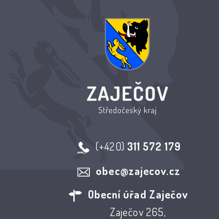
(+420)
311 572 179
obec@zajecov.cz
Obecní úřad Zaječov
Zaječov 265,