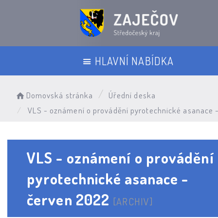
HLAVNÍ NABÍDKA
Domovská stránka
Úřední deska
VLS - oznámení o provádění pyrotechnické asanace 
VLS - oznámení o provádění
pyrotechnické asanace -
červen 2022
[ARCHIV]