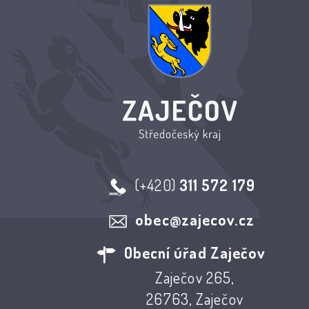
(+420)
311 572 179
obec@zajecov.cz
Obecní úřad Zaječov
Zaječov 265,
26763, Zaječov