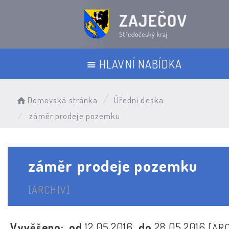
HLAVNÍ NABÍDKA
Domovská stránka
Úřední deska
záměr prodeje pozemku
záměr prodeje pozemku
[ARCHIV]
Vyvěšeno:
od
12.05.2016
do
28.05.2016
[AR