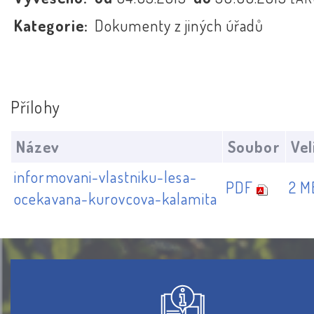
Kategorie:
Dokumenty z jiných úřadů
Přílohy
Název
Soubor
Vel
informovani-vlastniku-lesa-
PDF
2 M
ocekavana-kurovcova-kalamita