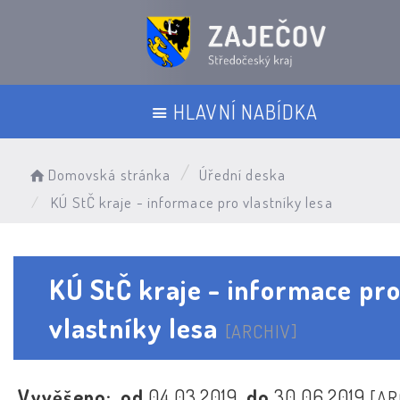
HLAVNÍ NABÍDKA
Domovská stránka
Úřední deska
KÚ StČ kraje - informace pro vlastníky lesa
KÚ StČ kraje - informace pr
vlastníky lesa
[ARCHIV]
Vyvěšeno:
od
04.03.2019
do
30.06.2019
[AR