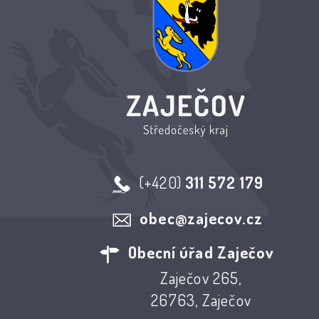
(+420)
311 572 179
obec@zajecov.cz
Obecní úřad Zaječov
Zaječov 265,
26763, Zaječov