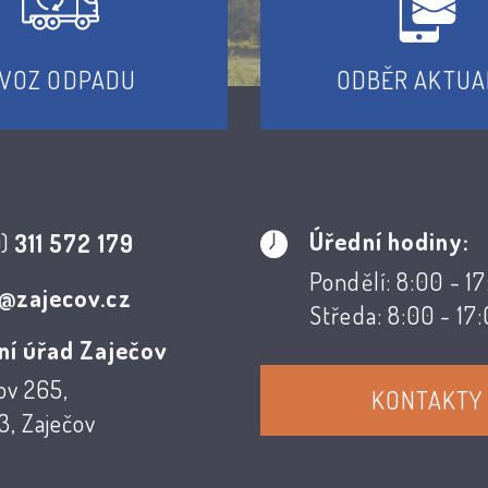
VOZ ODPADU
ODBĚR AKTUA
Úřední hodiny:
0)
311 572 179
Pondělí: 8:00 - 1
@zajecov.cz
Středa: 8:00 - 17
ní úřad Zaječov
ov 265,
KONTAKTY
, Zaječov