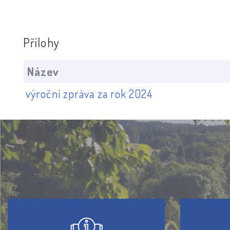
Přílohy
Název
výroční zpráva za rok 2024