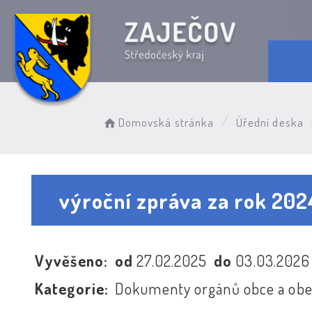
Domovská stránka
Úřední deska
výroční zpráva za rok 202
Vyvěšeno:
od
27.02.2025
do
03.03.202
Kategorie:
Dokumenty orgánů obce a obe