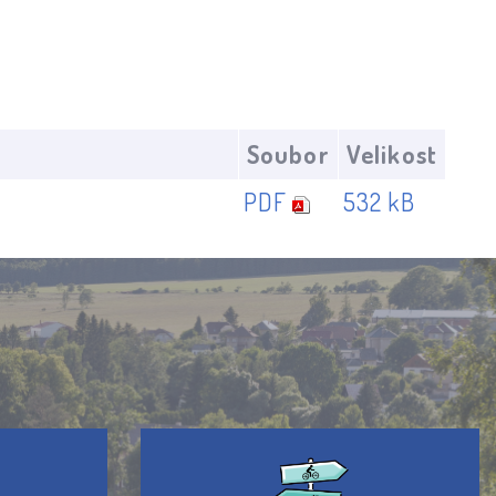
Soubor
Velikost
PDF
532 kB