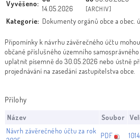
Vyvěšeno:
14.05.2026
[ARCHIV]
Kategorie:
Dokumenty orgánů obce a obec. 
Připomínky k návrhu závěrečného účtu moho
občané příslušného územního samosprávného
uplatnit písemně do 30.05.2026 nebo ústně při
projednávání na zasedání zastupitelstva obce.
Přílohy
Název
Soubor
Vel
Návrh závěrečného účtu za rok
PDF
101