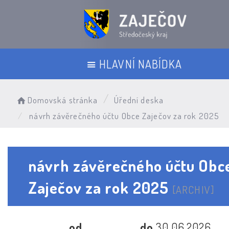
HLAVNÍ NABÍDKA
Domovská stránka
Úřední deska
návrh závěrečného účtu Obce Zaječov za rok 2025
návrh závěrečného účtu Obc
Zaječov za rok 2025
[ARCHIV]
od
do
30.06.2026