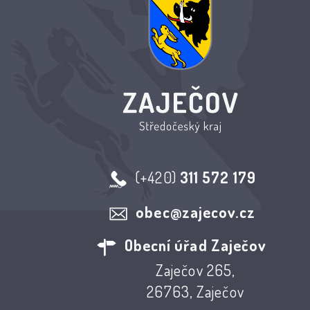
(+420)
311 572 179
obec@zajecov.cz
Obecní úřad Zaječov
Zaječov 265,
26763, Zaječov