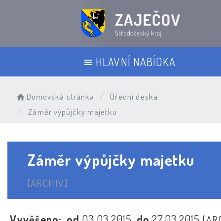
HLAVNÍ NABÍDKA
Domovská stránka
Úřední deska
Záměr výpůjčky majetku
Záměr výpůjčky majetku
[ARCHIV]
Vyvěšeno:
od
03.03.2015
do
27.03.2015
[AR