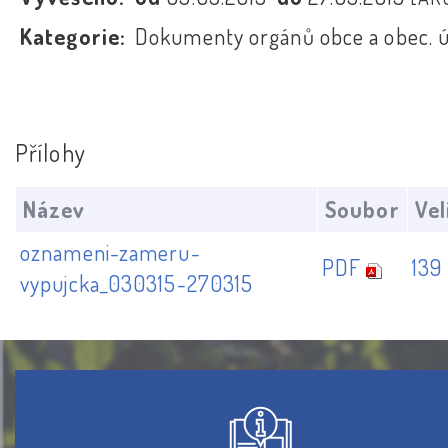
Kategorie:
Dokumenty orgánů obce a obec. 
Přílohy
Název
Soubor
Vel
oznameni-zameru-
PDF
139
vypujcka_030315-270315