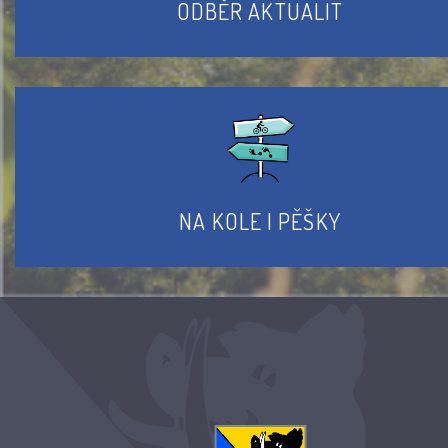
ODBĚR AKTUALIT
NA KOLE I PĚŠKY