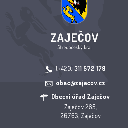
(+420)
311 572 179
obec@zajecov.cz
Obecní úřad Zaječov
Zaječov 265,
26763, Zaječov