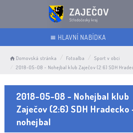
HLAVNÍ NABÍDKA
Domovská stránka
Fotoalba
Sport v obci
2018-05-08 - Nohejbal klub Zaječov (2:6) SDH Hrade
2018-05-08 - Nohejbal klub
Zaječov (2:6) SDH Hradecko 
nohejbal