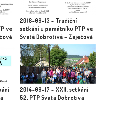
2018-09-13 - Tradiční
TP ve
setkání u památníku PTP ve
ečově
Svaté Dobrotivé – Zaječově
kání
2014-09-17 - XXII. setkání
vá
52. PTP Svatá Dobrotivá