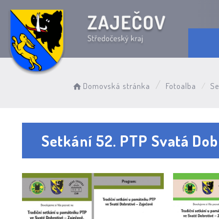
Domovská stránka
Fotoalba
Se
Setkání 52. PTP Svatá Dob