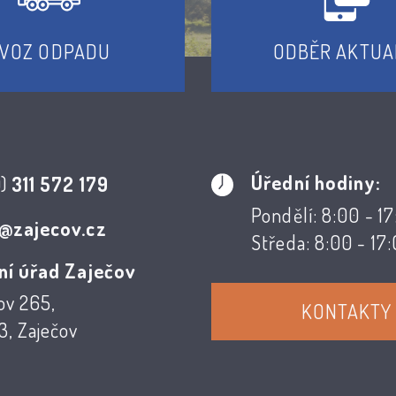
VOZ ODPADU
ODBĚR AKTUA
Úřední hodiny:
0)
311 572 179
Pondělí: 8:00 - 1
@zajecov.cz
Středa: 8:00 - 17
ní úřad Zaječov
ov 265,
KONTAKTY
, Zaječov