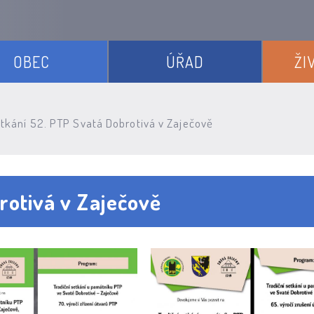
OBEC
ÚŘAD
ŽI
tkání 52. PTP Svatá Dobrotivá v Zaječově
rotivá v Zaječově