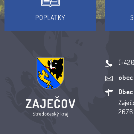
POPLATKY
S
(+42
obec
Obec
Zaječ
26763