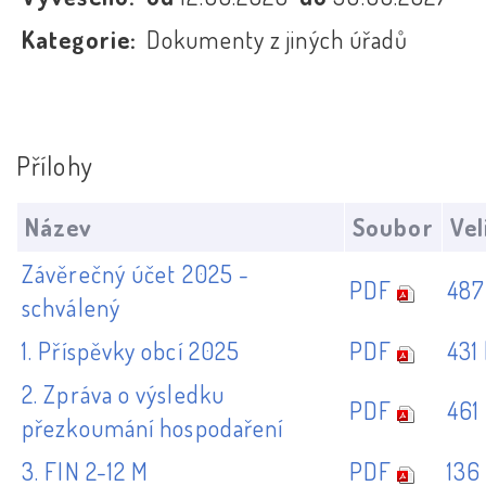
Kategorie:
Dokumenty z jiných úřadů
Přílohy
Název
Soubor
Vel
Závěrečný účet 2025 -
PDF
487
schválený
1. Příspěvky obcí 2025
PDF
431
2. Zpráva o výsledku
PDF
461
přezkoumání hospodaření
3. FIN 2-12 M
PDF
136