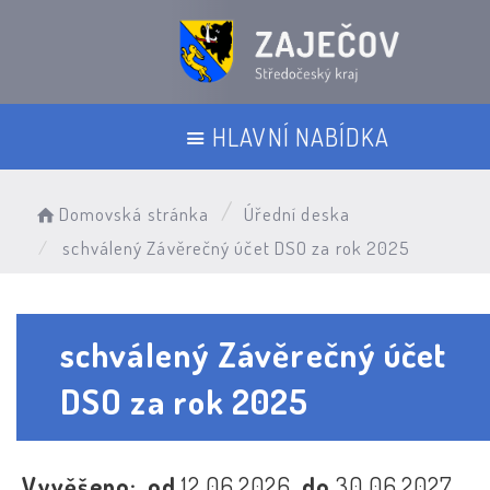
HLAVNÍ NABÍDKA
Domovská stránka
Úřední deska
schválený Závěrečný účet DSO za rok 2025
schválený Závěrečný účet
DSO za rok 2025
Vyvěšeno:
od
12.06.2026
do
30.06.2027