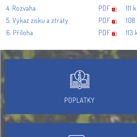
4. Rozvaha
PDF
111 
5. Výkaz zisku a ztráty
PDF
108
6. Příloha
PDF
113 
POPLATKY