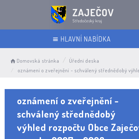
HLAVNÍ NABÍDKA
Domovská stránka
Úřední deska
oznámení o zveřejnění - schválený střednědobý výhl
oznámení o zveřejnění -
schválený střednědobý
výhled rozpočtu Obce Zaječo