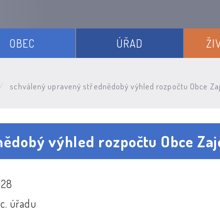
OBEC
ÚŘAD
ŽI
schválený upravený střednědobý výhled rozpočtu Obce Za
nědobý výhled rozpočtu Obce Zaj
028
c. úřadu