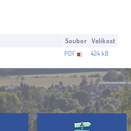
Soubor
Velikost
PDF
424 kB