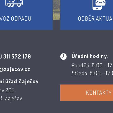
VOZ ODPADU
ODBĚR AKTUA
Úřední hodiny:
0)
311 572 179
Pondělí: 8:00 - 1
@zajecov.cz
Středa: 8:00 - 17
ní úřad Zaječov
ov 265,
KONTAKTY
, Zaječov