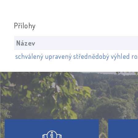
Přílohy
Název
schválený upravený střednědobý výhled ro