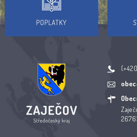
POPLATKY
S
(+42
obec
Obec
Zaječ
26763