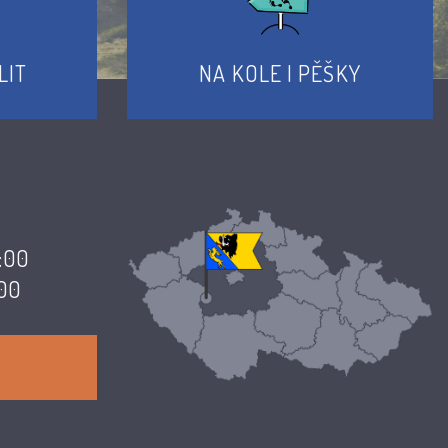
LIT
NA KOLE I PĚŠKY
7:00
:00