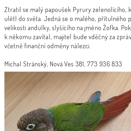
Ztratil se malý papoušek Pyrury zelenolícího, 
ulétl do světa. Jedná se o malého, přítulného 
velikosti andulky, slyšícího na jméno Žofka. Po
k někomu zavítal, majitel bude vděčný za zprá
včetně finanční odměny nálezci.
Michal Stránský, Nová Ves 381, 773 936 833