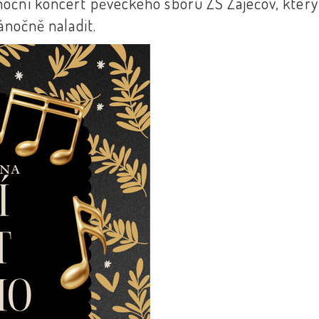
oční koncert pěveckého sboru ZŠ Zaječov, který 
vánočně naladit.