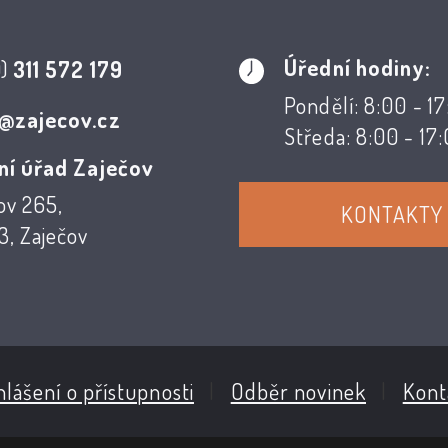
Úřední hodiny:
0)
311 572 179
Pondělí: 8:00 - 1
@zajecov.cz
Středa: 8:00 - 17
ní úřad Zaječov
ov 265,
KONTAKTY
, Zaječov
lášení o přístupnosti
|
Odběr novinek
|
Kont