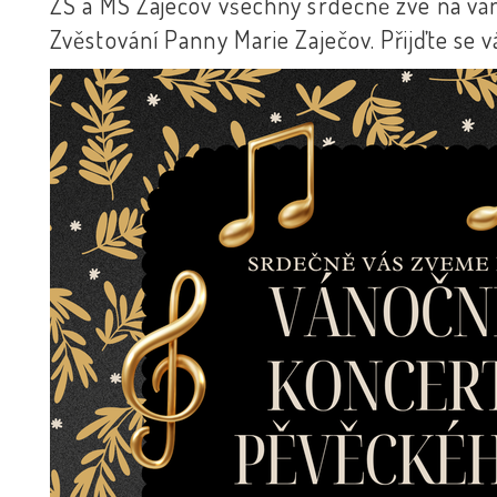
ZŠ a MŠ Zaječov všechny srdečně zve na ván
Zvěstování Panny Marie Zaječov. Přijďte se 