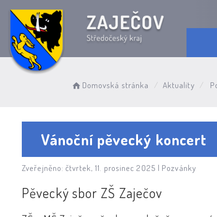
Domovská stránka
Aktuality
P
Vánoční pěvecký koncert
Zveřejněno: čtvrtek, 11. prosinec 2025 |
Pozvánky
Pěvecký sbor ZŠ Zaječov