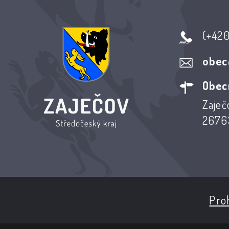
(+42
obec
Obec
Zaječ
26763
Proh