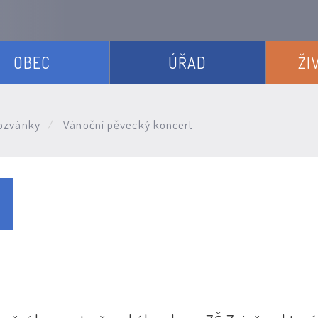
OBEC
ÚŘAD
ŽI
ozvánky
Vánoční pěvecký koncert