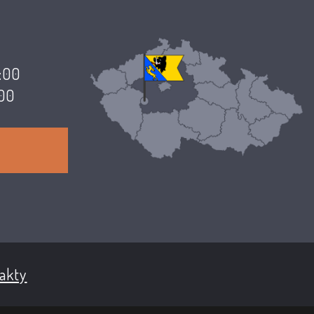
7:00
:00
akty