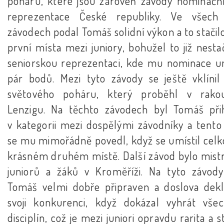
poháru, které jsou zároveň závody nominačn
reprezentace České republiky. Ve všech
závodech podal Tomáš solidní výkon a to stačilo
první místa mezi juniory, bohužel to již nesta
seniorskou reprezentaci, kde mu nominace un
pár bodů. Mezi tyto závody se ještě vklínil
světového poháru, který proběhl v rak
Lenzigu. Na těchto závodech byl Tomáš při
v kategorii mezi dospělými závodníky a tento
se mu mimořádně povedl, když se umístil celk
krásném druhém místě. Další závod bylo mistr
juniorů a žáků v Kroměříži. Na tyto závody 
Tomáš velmi dobře připraven a doslova dekl
svoji konkurenci, když dokázal vyhrát vše
disciplín, což je mezi juniori opravdu rarita a st