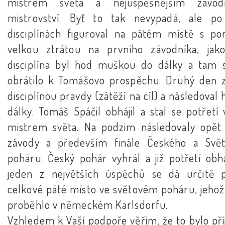
mistrem světa a nejúspěšnějším závod
mistrovství. Byť to tak nevypadá, ale p
disciplínách figuroval na pátém místě s p
velkou ztrátou na prvního závodníka, jako
disciplína byl hod muškou do dálky a tam 
obrátilo k Tomášovo prospěchu. Druhý den z
disciplínou pravdy (zátěží na cíl) a následoval
dálky. Tomáš Spáčil obhájil a stal se potřetí
mistrem světa. Na podzim následovaly opět 
závody a především finále Českého a Svě
poháru. Český pohár vyhrál a již potřetí obhá
jeden z největších úspěchů se dá určitě p
celkové páté místo ve světovém poháru, jehož 
proběhlo v německém Karlsdorfu.
Vzhledem k Vaší podpoře věřím, že to bylo př