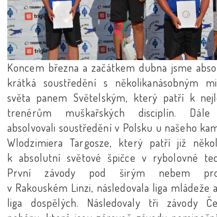
Koncem března a začátkem dubna jsme absol
krátká soustředění s několikanásobným m
světa panem Světelským, který patří k nej
trenérům muškařských disciplín. Dále
absolvovali soustředění v Polsku u našeho ka
Wlodzimiera Targosze, který patří již někol
k absolutní světové špičce v rybolovné tec
První závody pod širým nebem pro
v Rakouském Linzi, následovala liga mládeže a
liga dospělých. Následovaly tři závody Č