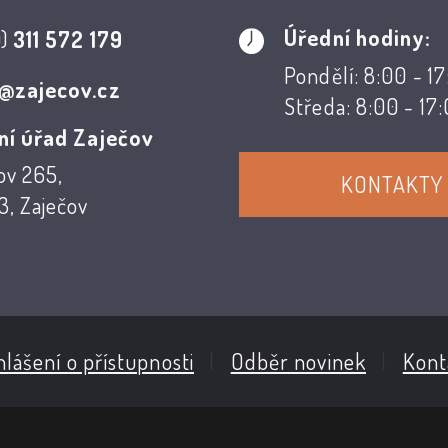
Úřední hodiny:
0)
311 572 179
Pondělí: 8:00 - 1
@zajecov.cz
Středa: 8:00 - 17
ní úřad Zaječov
ov 265,
KONTAKTY
, Zaječov
lášení o přístupnosti
|
Odběr novinek
|
Kont