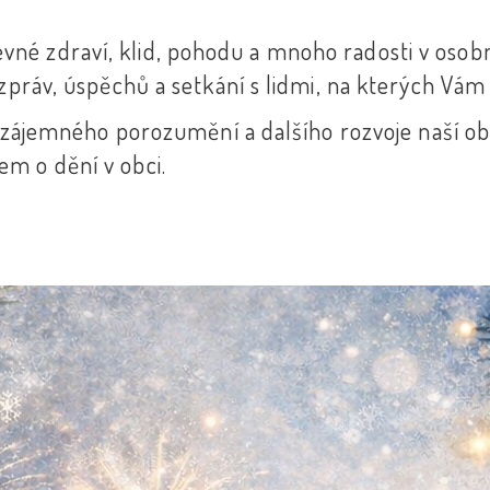
né zdraví, klid, pohodu a mnoho radosti v osobn
zpráv, úspěchů a setkání s lidmi, na kterých Vám 
, vzájemného porozumění a dalšího rozvoje naší ob
m o dění v obci.