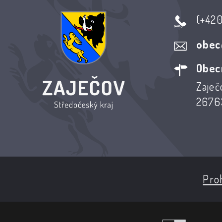
(+42
obec
Obec
Zaječ
26763
Proh