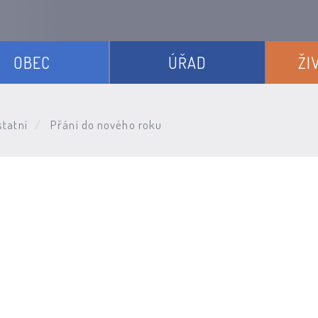
OBEC
ÚŘAD
ŽI
tatní
Přání do nového roku