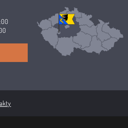
7:00
:00
akty