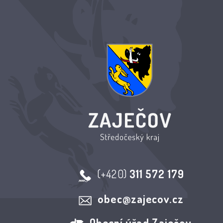
(+420)
311 572 179
obec@zajecov.cz
Obecní úřad Zaječov