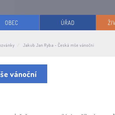
OBEC
ÚŘAD
ŽI
ozvánky
Jakub Jan Ryba - Česká mše vánoční
še vánoční