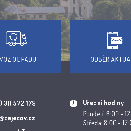
VOZ ODPADU
ODBĚR AKTUA
Úřední hodiny:
0)
311 572 179
Pondělí: 8:00 - 1
@zajecov.cz
Středa: 8:00 - 17