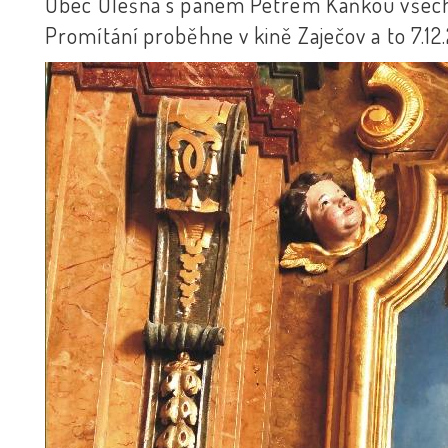
Obec Olešná s panem Petrem Kaňkou všechn
Promítání proběhne v kině Zaječov a to 7.1