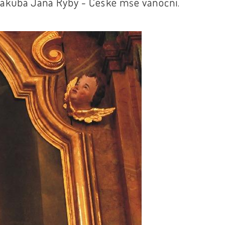
akuba Jana Ryby - České mše vánoční.