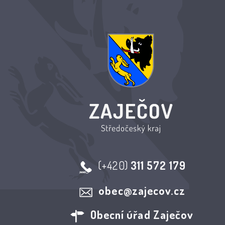
(+420)
311 572 179
obec@zajecov.cz
Obecní úřad Zaječov