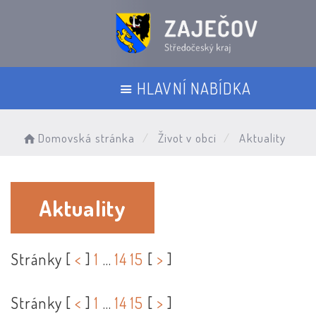
HLAVNÍ NABÍDKA
Domovská stránka
Život v obci
Aktuality
Aktuality
Stránky [
<
]
1
...
14
15
[
>
]
Stránky [
<
]
1
...
14
15
[
>
]